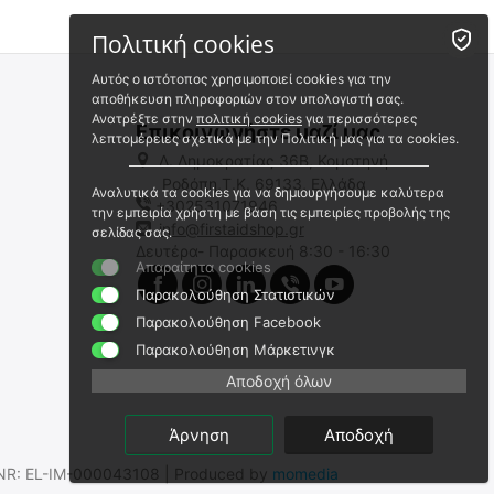
 ⛟ 
Πολιτική cookies
Αυτός ο ιστότοπος χρησιμοποιεί cookies για την
αποθήκευση πληροφοριών στον υπολογιστή σας.
Ανατρέξτε στην
πολιτική cookies
για περισσότερες
Επικοινωνήστε μαζί μας
λεπτομέρειες σχετικά με την Πολιτική μας για τα cookies.
Λ. Δημοκρατίας 36Β, Κομοτηνή
Ροδόπη,Τ.Κ. 69133, Ελλάδα
Αναλυτικά τα cookies για να δημιουργήσουμε καλύτερα
+302531071946
Εκπαιδευτικός Αυτόματος
Ανταλλακτικά Ηλεκτρόδια
την εμπειρία χρήστη με βάση τις εμπειρίες προβολής της
Εξωτερικός Απινιδωτής XFT-
Εκπαιδευτικού Απινιδωτή
info@firstaidshop.gr
σελίδας σας.
120GA Professional
XFT-120GA (Ζεύγος) -
Δευτέρα- Παρασκευή 8:30 - 16:30
XFT-120GΑ
2023961
ΕΝΗΛΙΚΩΝ-ΠΑΙΔΙΚΑ
Απαραίτητα cookies
Άμεσα διαθέσιμο
Άμεσα διαθέσιμο
Παρακολούθηση Στατιστικών
Αποστολή εντός 24 ωρών
Αποστολή εντός 24 ωρών
Παρακολούθηση Facebook
€
248.00
€
8.80
Παρακολούθηση Μάρκετινγκ
€
200.00
(χωρίς ΦΠΑ)
€
7.10
(χωρίς ΦΠΑ)
Αποδοχή όλων
Άρνηση
Αποδοχή
.SNR: EL-IM-000043108 | Produced by
momedia