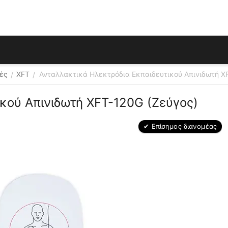
τές
XFT
Ανταλλακτικά Ηλεκτρόδια Εκπαιδευτικού Απινιδωτή X
/
/
κού Απινιδωτή XFT-120G (Ζεύγος)
✔ Επίσημος διανομέας