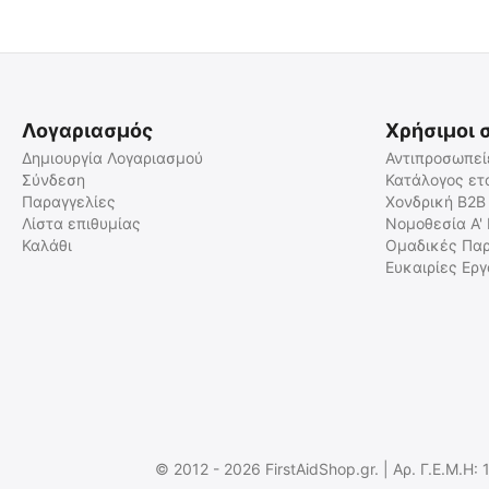
 ⛟ 
Λογαριασμός
Χρήσιμοι 
Δημιουργία Λογαριασμού
Αντιπροσωπεί
Σύνδεση
Κατάλογος ετ
Παραγγελίες
Χονδρική B2B
Εκπαιδευτικός Απινιδωτής
Ανταλλακτικά Ηλεκτρόδια
XFT-120C+ UNIVERSAL
Εκπαιδευτικού Απινιδωτή
Λίστα επιθυμίας
Νομοθεσία Α'
TRAINER AED UNIT
XFT-120C+ (Ζεύγος)
Καλάθι
Ομαδικές Παρ
2023601
AED-PADS-ADULT
Ευκαιρίες Ερ
Άμεσα διαθέσιμο
Άμεσα διαθέσιμο
Αποστολή εντός 24 ωρών
Αποστολή εντός 24 ωρών
€
188.00
€
8.80
€
151.61
(χωρίς ΦΠΑ)
€
7.10
(χωρίς ΦΠΑ)
© 2012 - 2026 FirstAidShop.gr. | Αρ. Γ.Ε.Μ