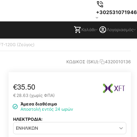
+302531071946
Καλάθι
Λογαριασμός
FT-120G (Ζεύγος)
ΚΩΔΙΚΟΣ (SKU):
4320010136
€
35.50
€
28.63
(χωρίς ΦΠΑ)
Άμεσα διαθέσιμο
Αποστολή εντός 24 ωρών
ΗΛΕΚΤΡΟΔΙΑ: