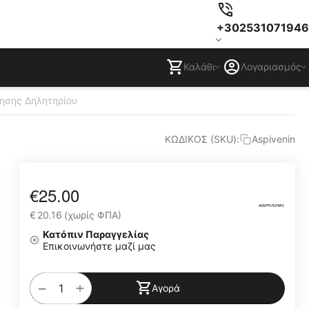
+302531071946
Καλάθι
Λογαριασμός
ησης Δηλητηρίου
ΚΩΔΙΚΟΣ (SKU):
Aspivenin
€
25.00
€
20.16
(χωρίς ΦΠΑ)
Κατόπιν Παραγγελίας
Επικοινωνήστε μαζί μας
+
−
Αγορά