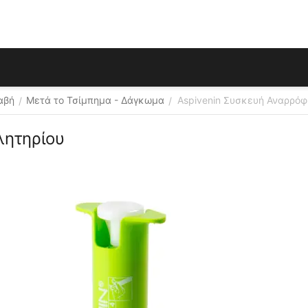
αβή
Μετά το Τσίμπημα - Δάγκωμα
Aspivenin Συσκευή Αναρρόφ
/
/
λητηρίου