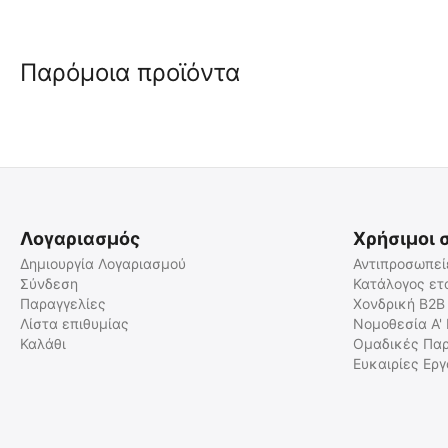
Παρόμοια προϊόντα
Λογαριασμός
Χρήσιμοι 
Δημιουργία Λογαριασμού
Αντιπροσωπεί
Σύνδεση
Κατάλογος ετ
Παραγγελίες
Χονδρική B2B
Lanova Στικ Αμμωνίας για
FirstAidShop - Κιτ Α' Βοηθειώ
μετά το Τσίμπημα 14 gr
για Αγκάθια - Κεντριά -
Λίστα επιθυμίας
Νομοθεσία Α'
Αγκάθια Αχινών - Ακίδες κλπ
Καλάθι
Ομαδικές Παρ
2023603
2023310
Ευκαιρίες Ερ
Άμεσα διαθέσιμο
Άμεσα διαθέσιμο
Αποστολή εντός 24 ωρών
Αποστολή σε 1 έως 3
εργάσιμες
€
0.99
€
4.90