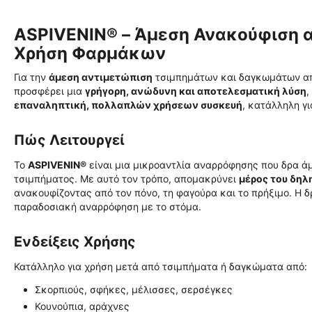
ASPIVENIN® – Άμεση Ανακούφιση 
Χρήση Φαρμάκων
Για την
άμεση αντιμετώπιση
τσιμπημάτων και δαγκωμάτων απ
προσφέρει μια
γρήγορη, ανώδυνη και αποτελεσματική λύση
,
επαναληπτική, πολλαπλών χρήσεων συσκευή
, κατάλληλη γ
Πώς Λειτουργεί
Το
ASPIVENIN®
είναι μια μικροαντλία αναρρόφησης που δρα 
τσιμπήματος. Με αυτό τον τρόπο, απομακρύνει
μέρος του δηλ
ανακουφίζοντας από τον πόνο, τη φαγούρα και το πρήξιμο. Η δ
παραδοσιακή αναρρόφηση με το στόμα.
Ενδείξεις Χρήσης
Κατάλληλο για χρήση μετά από τσιμπήματα ή δαγκώματα από:
Σκορπιούς, σφήκες, μέλισσες, σερσέγκες
Κουνούπια, αράχνες