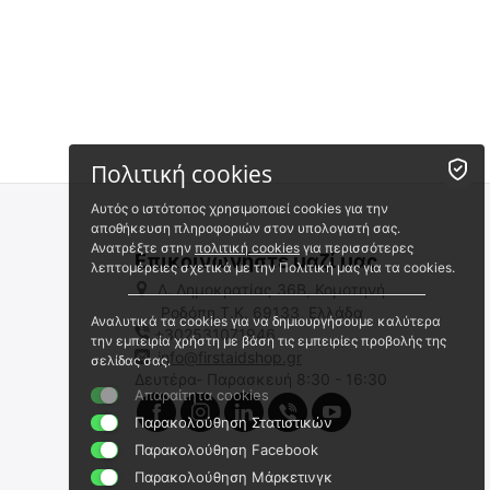
Πολιτική cookies
Αυτός ο ιστότοπος χρησιμοποιεί cookies για την
αποθήκευση πληροφοριών στον υπολογιστή σας.
Ανατρέξτε στην
πολιτική cookies
για περισσότερες
Επικοινωνήστε μαζί μας
λεπτομέρειες σχετικά με την Πολιτική μας για τα cookies.
Λ. Δημοκρατίας 36Β, Κομοτηνή
Ροδόπη,Τ.Κ. 69133, Ελλάδα
Αναλυτικά τα cookies για να δημιουργήσουμε καλύτερα
+302531071946
Αντλία Αφαίρεσης
Extractor Συσκευή
την εμπειρία χρήστη με βάση τις εμπειρίες προβολής της
Δηλητηρίου για Φίδια,
Αναρρόφησης Δηλητηρίου
info@firstaidshop.gr
σελίδας σας.
Σκορπιούς και Έντομα
Δευτέρα- Παρασκευή 8:30 - 16:30
02.04.0274
Extractor-46578
Απαραίτητα cookies
Άμεσα διαθέσιμο
Άμεσα διαθέσιμο
Παρακολούθηση Στατιστικών
Αποστολή εντός 24 ωρών
Αποστολή εντός 24 ωρών
Παρακολούθηση Facebook
€
12.80
€
13.50
Παρακολούθηση Μάρκετινγκ