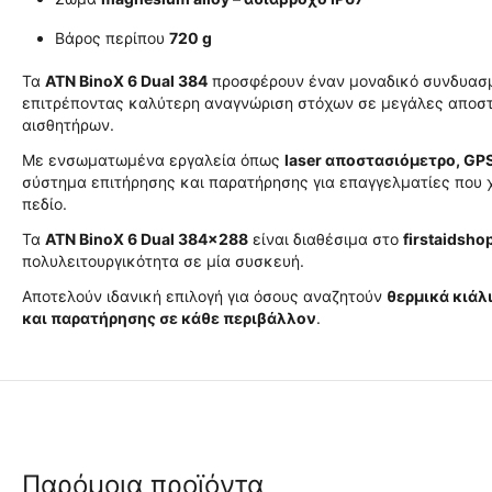
Βάρος περίπου
720 g
Τα
ATN BinoX 6 Dual 384
προσφέρουν έναν μοναδικό συνδυασμό
επιτρέποντας καλύτερη αναγνώριση στόχων σε μεγάλες αποστ
αισθητήρων.
Με ενσωματωμένα εργαλεία όπως
laser αποστασιόμετρο, GPS
σύστημα επιτήρησης και παρατήρησης για επαγγελματίες που χρ
πεδίο.
Τα
ATN BinoX 6 Dual 384x288
είναι διαθέσιμα στο
firstaidsho
πολυλειτουργικότητα σε μία συσκευή.
Αποτελούν ιδανική επιλογή για όσους αναζητούν
θερμικά κιάλ
και παρατήρησης σε κάθε περιβάλλον
.
Παρόμοια προϊόντα