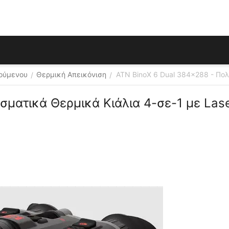
ούμενου
Θερμική Απεικόνιση
ATN BinoX 6 Dual 384x288 - Πολ
/
/
6 Dual 384x288 - Πολυφασματικά Θερμικά Κιάλια 4-σε-1 