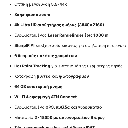
Οπτική μεγέθυνση
5.5-44x
8x ψηφιακό zoom
4K Ultra HD αισθητήρας ημέρας (3840×2160)
Ενσωματωμένος
Laser Rangefinder έως 1000 m
SharpIR AI
επεξεργασία εικόνας για υψηλότερη ευκρίνεια
6 θερμικές παλέτες χρωμάτων
Hot Point Tracking
για εντοπισμό της θερμότερης πηγής
Καταγραφή
βίντεο και φωτογραφιών
64 GB εσωτερική μνήμη
Wi-Fi & εφαρμογή ATN Connect
Ενσωματωμένο
GPS, πυξίδα και γυροσκόπιο
Μπαταρία
2×18650 με αυτονομία έως 8 ώρες
Σώμα
magnesium alloy – αδιάβροχο IP67