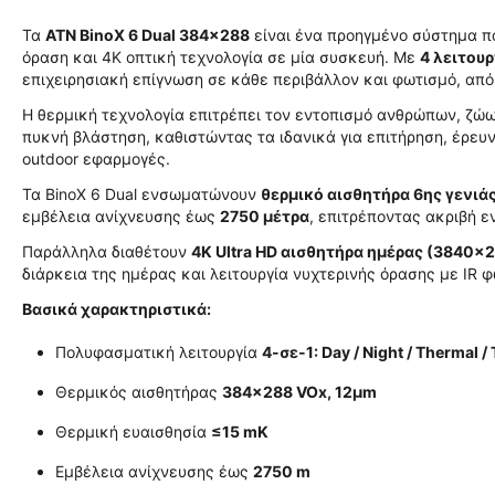
Τα
ATN BinoX 6 Dual 384x288
είναι ένα προηγμένο σύστημα π
όραση και 4K οπτική τεχνολογία σε μία συσκευή. Με
4 λειτουρ
επιχειρησιακή επίγνωση σε κάθε περιβάλλον και φωτισμό, από
Η θερμική τεχνολογία επιτρέπει τον εντοπισμό ανθρώπων, ζώ
πυκνή βλάστηση, καθιστώντας τα ιδανικά για επιτήρηση, έρε
outdoor εφαρμογές.
Τα BinoX 6 Dual ενσωματώνουν
θερμικό αισθητήρα 6ης γενιά
εμβέλεια ανίχνευσης έως
2750 μέτρα
, επιτρέποντας ακριβή 
Παράλληλα διαθέτουν
4K Ultra HD αισθητήρα ημέρας (3840×
διάρκεια της ημέρας και λειτουργία νυχτερινής όρασης με IR
Βασικά χαρακτηριστικά:
Πολυφασματική λειτουργία
4-σε-1: Day / Night / Thermal / 
Θερμικός αισθητήρας
384×288 VOx, 12μm
Θερμική ευαισθησία
≤15 mK
Εμβέλεια ανίχνευσης έως
2750 m