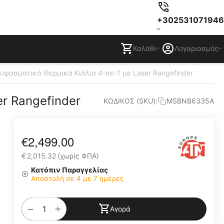
+302531071946
Καλάθι
Λογαριασμός
υφασματικά Θερμικά Κιάλια 4-σε-1 με Laser Rangefinder
με Laser Rangefinder
ΚΩΔΙΚΟΣ (SKU):
MSBNB6335A
€
2,499.00
€
2,015.32
(χωρίς ΦΠΑ)
Κατόπιν Παραγγελίας
Αποστολή σε 4 με 7 ημέρες
+
−
Αγορά