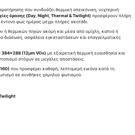
αρατήρησης που συνδυάζει θερμική απεικόνιση, νυχτερινή
γίες όρασης (Day, Night, Thermal & Twilight)
προσφέρουν πλήρη
 έντονο φως ημέρας μέχρι πλήρες σκοτάδι.
ων ή θερμικών πηγών ακόμη και μέσα από ομίχλη, καπνό ή
υνα-διάσωση, ασφάλεια εγκαταστάσεων και επαγγελματικές
ς 384×288 (12μm VOx)
με εξαιρετική θερμική ευαισθησία και
εντοπισμό στόχων σε μεγάλες αποστάσεις.
2160)
που προσφέρει καθαρή, λεπτομερή εικόνα κατά τη
 φωτισμό σε συνθήκες χαμηλού φωτισμού.
Twilight