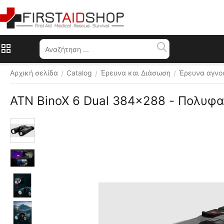
Μενού
Αρχική σελίδα
Catalog
Έρευνα και Διάσωση
Έρευνα αγνο
/
/
/
ATN BinoX 
 ⛟ 
Δωρεάν 
αποστολή