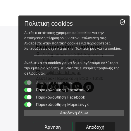
 ⛟ 
 ⛟ 
Πολιτική cookies
Αυτός ο ιστότοπος χρησιμοποιεί cookies για την
αποθήκευση πληροφοριών στον υπολογιστή σας.
Ανατρέξτε στην
πολιτική cookies
για περισσότερες
Επικοινωνήστε μαζί μας
λεπτομέρειες σχετικά με την Πολιτική μας για τα cookies.
Λ. Δημοκρατίας 36Β, Κομοτηνή
Ροδόπη,Τ.Κ. 69133, Ελλάδα
Αναλυτικά τα cookies για να δημιουργήσουμε καλύτερα
+302531071946
ΘΕΡΜΙΚΗ ΑΠΕΙΚΟΝΙΣΗ
ΘΕΡΜΙΚΗ ΑΠΕΙΚΟΝΙΣΗ
την εμπειρία χρήστη με βάση τις εμπειρίες προβολής της
PULSAR TELOS XP50
PULSAR Scope/Front
info@firstaidshop.gr
σελίδας σας.
Attachment KRYPTON 2 XG50
Δευτέρα- Παρασκευή 8:30 - 16:30
9100080488
9100080487
Απαραίτητα cookies
Άμεσα διαθέσιμο
Άμεσα διαθέσιμο
Παρακολούθηση Στατιστικών
Αποστολή σε 1 έως 3
Αποστολή σε 1 έως 3
εργάσιμες
εργάσιμες
Παρακολούθηση Facebook
€
2,690.01
€
2,950.00
Παρακολούθηση Μάρκετινγκ
€
2,169.36
(χωρίς ΦΠΑ)
€
2,379.03
(χωρίς ΦΠΑ)
Αποδοχή όλων
Άρνηση
Αποδοχή