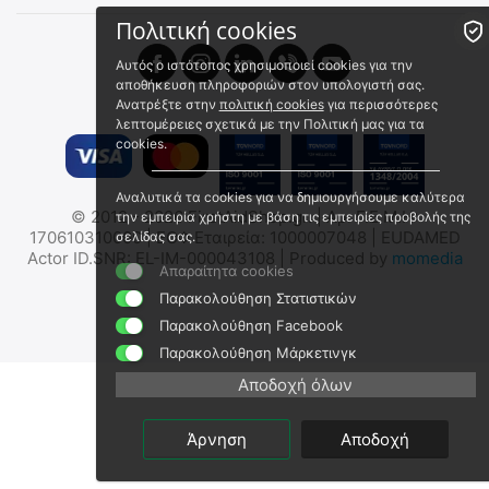
€
14.50
€
7.18
(χωρίς ΦΠΑ)
Πολιτική cookies
€
11.69
(χωρίς ΦΠΑ)
Αυτός ο ιστότοπος χρησιμοποιεί cookies για την
αποθήκευση πληροφοριών στον υπολογιστή σας.
Ανατρέξτε στην
πολιτική cookies
για περισσότερες
λεπτομέρειες σχετικά με την Πολιτική μας για τα
cookies.
Αναλυτικά τα cookies για να δημιουργήσουμε καλύτερα
© 2012 - 2026 FirstAidShop.gr. | Αρ. Γ.Ε.Μ.Η:
την εμπειρία χρήστη με βάση τις εμπειρίες προβολής της
ΒΑΣΗ ΦΑΚΟΥ NITECORE
ΒΑΣΗ NITECORE για SCL10
170610310000 | ΕΟΦ Εταιρεία: 1000007048 | EUDAMED
σελίδας σας.
HLB40+HMB1
Actor ID.SNR: EL-IM-000043108 | Produced by
momedia
9110101143
Απαραίτητα cookies
9020052043
Άμεσα διαθέσιμο
Παρακολούθηση Στατιστικών
Άμεσα διαθέσιμο
Αποστολή σε 1 εως 3
Αποστολή εντός 24 ωρών
Παρακολούθηση Facebook
εργάσιμες
€
5.90
Παρακολούθηση Μάρκετινγκ
€
16.50
€
4.76
(χωρίς ΦΠΑ)
€
13.31
(χωρίς ΦΠΑ)
Αποδοχή όλων
Άρνηση
Αποδοχή