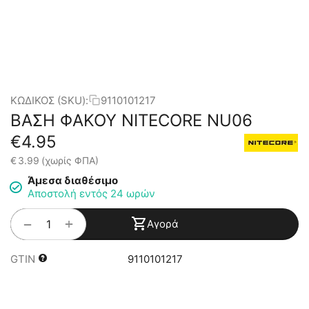
ΚΩΔΙΚΟΣ (SKU):
9110101217
ΒΑΣΗ ΦΑΚΟΥ NITECORE NU06
€
4.95
€
3.99
(χωρίς ΦΠΑ)
Άμεσα διαθέσιμο
Αποστολή εντός 24 ωρών
+
−
Αγορά
GTIN
9110101217