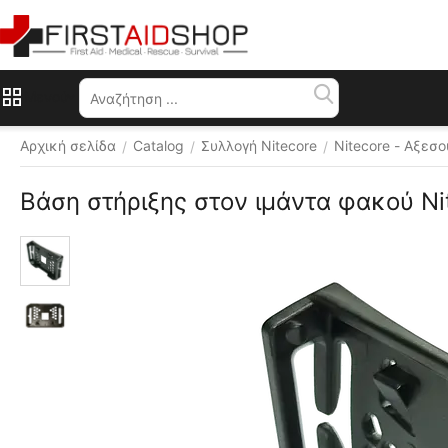
Μενού
Αρχική σελίδα
Catalog
Συλλογή Nitecore
Nitecore - Αξεσ
/
/
/
Βάση στήριξης στον ιμάντα φακού N