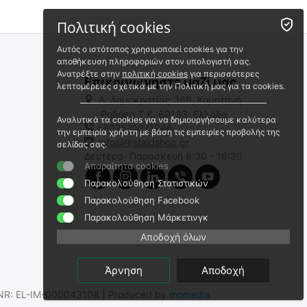
Πολιτική cookies
Αυτός ο ιστότοπος χρησιμοποιεί cookies για την
αποθήκευση πληροφοριών στον υπολογιστή σας.
Ανατρέξτε στην
πολιτική cookies
για περισσότερες
Επικοινωνήστε μαζί μας
λεπτομέρειες σχετικά με την Πολιτική μας για τα cookies.
Λ. Δημοκρατίας 36Β, Κομοτηνή
Ροδόπη,Τ.Κ. 69133, Ελλάδα
Αναλυτικά τα cookies για να δημιουργήσουμε καλύτερα
+302531071946
Helmet Clip (Pack of 4),
Βάση στήριξης στον ιμάντα
την εμπειρία χρήστη με βάση τις εμπειρίες προβολής της
NITECORE
φακού Nitecore NU43 -
info@firstaidshop.gr
σελίδας σας.
Μαύρη
Δευτέρα- Παρασκευή 8:30 - 16:30
9020051420
9110101323
Απαραίτητα cookies
Άμεσα διαθέσιμο
Άμεσα διαθέσιμο
Παρακολούθηση Στατιστικών
Αποστολή σε 1 εως 3
Αποστολή εντός 24 ωρών
εργάσιμες
Παρακολούθηση Facebook
€
6.89
€
3.00
Παρακολούθηση Μάρκετινγκ
€
5.56
(χωρίς ΦΠΑ)
€
2.42
(χωρίς ΦΠΑ)
Αποδοχή όλων
Άρνηση
Αποδοχή
.SNR: EL-IM-000043108 | Produced by
momedia