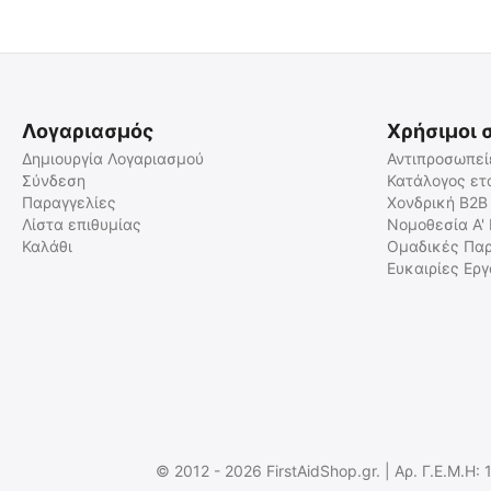
Λογαριασμός
Χρήσιμοι 
Δημιουργία Λογαριασμού
Αντιπροσωπεί
Σύνδεση
Κατάλογος ετ
Παραγγελίες
Χονδρική B2B
ΙΜΑΝΤΑΣ ΚΕΦΑΛΗΣ ΓΙΑ
ΙΜΑΝΤΑΣ ΚΕΦΑΛΗΣ ΓΙΑ
ΦΑΚΟΥΣ NITECORE HC60 /
ΦΑΚΟΥΣ NITECORE NU43
Λίστα επιθυμίας
Νομοθεσία Α'
HC65 / HC30 / HC33
Καλάθι
Ομαδικές Παρ
9110100792
9110101324
Ευκαιρίες Ερ
Άμεσα διαθέσιμο
Άμεσα διαθέσιμο
Αποστολή σε 1 εως 3
Αποστολή εντός 24 ωρών
εργάσιμες
€
8.48
€
5.90
€
6.84
(χωρίς ΦΠΑ)
€
4.76
(χωρίς ΦΠΑ)
© 2012 - 2026 FirstAidShop.gr. | Αρ. Γ.Ε.Μ