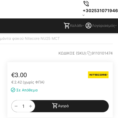
+302531071946
Καλάθι
Λογαριασμός
 ιμάντα φακού Nitecore NU25 MCT
ΚΩΔΙΚΟΣ (SKU):
9110101474
€
3.00
€
2.42
(χωρίς ΦΠΑ)
Σε Απόθεμα
+
−
Αγορά