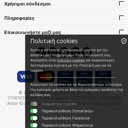
Tail cap Nitecore MH12V2,
ΒΑΣΗ ΣΤΗΡΙΞΗΣ ΣΤΟΝ
Χρήσιμοι σύνδεσμοι
Οπίσθιος διακόπτης
ΙΜΑΝΤΑ για NITECORE
NU35
9110101113
9110101176
Πληροφορίες
Άμεσα διαθέσιμο
Άμεσα διαθέσιμο
Αποστολή σε 1 εως 3
Αποστολή σε 1 εως 3
εργάσιμες
εργάσιμες
Επικοινωνήστε μαζί μας
€
12.00
€
3.00
Πολιτική cookies
€
9.68
(χωρίς ΦΠΑ)
€
2.42
(χωρίς ΦΠΑ)
Αυτός ο ιστότοπος χρησιμοποιεί cookies για την
αποθήκευση πληροφοριών στον υπολογιστή σας.
Ανατρέξτε στην
πολιτική cookies
για περισσότερες
λεπτομέρειες σχετικά με την Πολιτική μας για τα
cookies.
Αναλυτικά τα cookies για να δημιουργήσουμε καλύτερα
την εμπειρία χρήστη με βάση τις εμπειρίες προβολής της
© 2012 - 2026 FirstAidShop.gr. | Αρ. Γ.Ε.Μ.Η:
Κάλυμα διακοπτών φακού
ΤΖΑΜΙ ΦΑΚΟΥ NITECORE
σελίδας σας.
170610310000 | ΕΟΦ Εταιρεία: 1000007048 | EUDAMED
Nitecore TIP - Κλίπ ζώνης
για TM03 με διάμετρο
Actor ID.SNR: EL-IM-000043108 | Produced by
momedia
Απαραίτητα cookies
36mm
9110100920
9110101010
Παρακολούθηση Στατιστικών
Άμεσα διαθέσιμο
Άμεσα διαθέσιμο
Παρακολούθηση Facebook
Αποστολή σε 1 εως 3
Αποστολή σε 1 εως 3
εργάσιμες
εργάσιμες
Παρακολούθηση Μάρκετινγκ