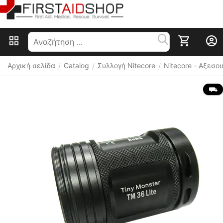
Αρχική σελίδα
Catalog
Συλλογή Nitecore
Nitecore - Αξεσ
/
/
/
 ⛟ 