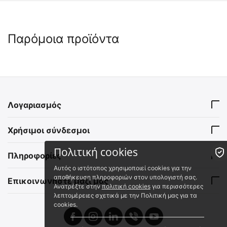
Παρόμοια προϊόντα
BEZEL for SRT6
9020051424
Άμεσα διαθέσιμο
Αποστολή σε 1 εως 3
Λογαριασμός
εργάσιμες
€
21.90
BEZEL for NITECORE P18
€
17.66
(χωρίς ΦΠΑ)
Χρήσιμοι σύνδεσμοι
9020051502
Πολιτική cookies
Πληροφορίες
Άμεσα διαθέσιμο
Αποστολή σε 1 εως 3
Αυτός ο ιστότοπος χρησιμοποιεί cookies για την
εργάσιμες
αποθήκευση πληροφοριών στον υπολογιστή σας.
Επικοινωνήστε μαζί μας
Ανατρέξτε στην
πολιτική cookies
για περισσότερες
€
16.50
λεπτομέρειες σχετικά με την Πολιτική μας για τα
€
13.31
(χωρίς ΦΠΑ)
cookies.