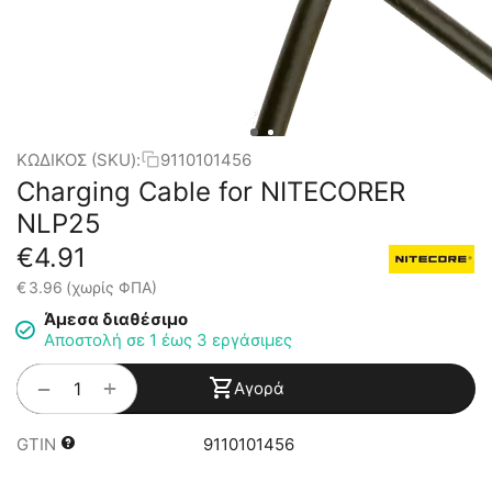
ΚΩΔΙΚΟΣ (SKU):
9110101456
Charging Cable for NITECORER
NLP25
€
4.91
€
3.96
(χωρίς ΦΠΑ)
Άμεσα διαθέσιμο
Αποστολή σε 1 έως 3 εργάσιμες
+
−
Αγορά
GTIN
9110101456