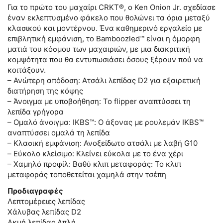
Για το πρώτο του μαχαίρι CRKT®, ο Ken Onion Jr. σχεδίασε
έναν εκλεπτυσμένο φάκελο που θολώνει τα όρια μεταξύ
κλασικού και μοντέρνου. Ένα καθημερινό εργαλείο με
επιβλητική εμφάνιση, το Bamboozled™ είναι η όμορφη
ματιά του κόσμου των μαχαιριών, με μια διακριτική
κομψότητα που θα εντυπωσιάσει όσους ξέρουν πού να
κοιτάξουν.
– Ανώτερη απόδοση: Ατσάλι λεπίδας D2 για εξαιρετική
διατήρηση της κόψης
– Άνοιγμα με υποβοήθηση: Το flipper αναπτύσσει τη
λεπίδα γρήγορα
– Ομαλό άνοιγμα: IKBS™: Ο άξονας με ρουλεμάν IKBS™
αναπτύσσει ομαλά τη λεπίδα
– Κλασική εμφάνιση: Ανοξείδωτο ατσάλι με λαβή G10
– Εύκολο κλείσιμο: Κλείνει εύκολα με το ένα χέρι
– Χαμηλό προφίλ: Βαθύ κλιπ μεταφοράς: Το κλιπ
μεταφοράς τοποθετείται χαμηλά στην τσέπη
Προδιαγραφές
Λεπτομέρειες λεπίδας
Χάλυβας λεπίδας D2
Ακμή λεπίδας Απλή