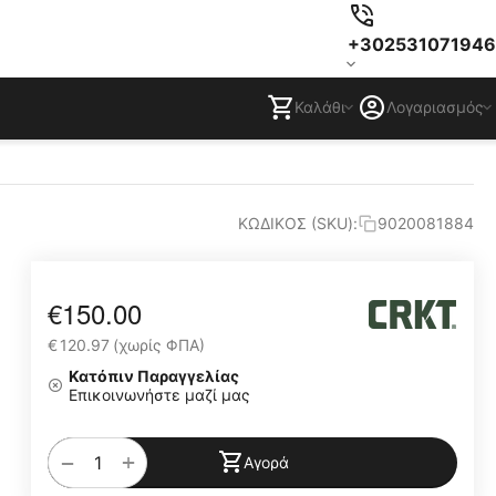
+302531071946
Καλάθι
Λογαριασμός
ΚΩΔΙΚΟΣ (SKU):
9020081884
€
150.00
€
120.97
(χωρίς ΦΠΑ)
Κατόπιν Παραγγελίας
Επικοινωνήστε μαζί μας
+
−
Αγορά