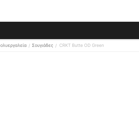
Πολυεργαλεία
Σουγιάδες
CRKT Butte OD Green
/
/