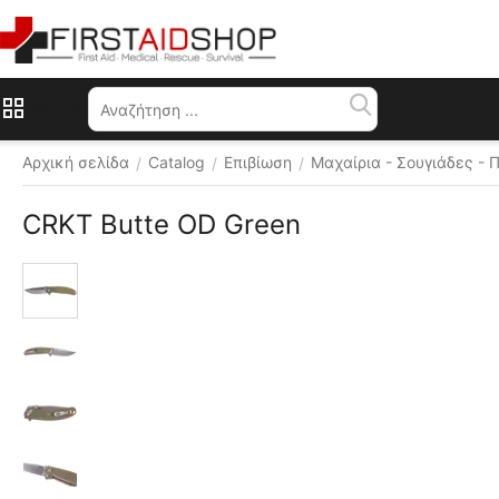
Μενού
Αρχική σελίδα
Catalog
Επιβίωση
Μαχαίρια - Σουγιάδες - 
/
/
/
CRKT Butte OD Green
 ⛟ 
Δωρεάν 
αποστολή