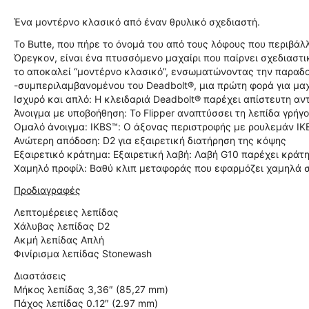
Ένα μοντέρνο κλασικό από έναν θρυλικό σχεδιαστή.
Το Butte, που πήρε το όνομά του από τους λόφους που περιβάλλ
Όρεγκον, είναι ένα πτυσσόμενο μαχαίρι που παίρνει σχεδιαστι
το αποκαλεί “μοντέρνο κλασικό”, ενσωματώνοντας την παραδο
-συμπεριλαμβανομένου του Deadbolt®, μια πρώτη φορά για μαχα
Ισχυρό και απλό: Η κλειδαριά Deadbolt® παρέχει απίστευτη αν
Άνοιγμα με υποβοήθηση: Το Flipper αναπτύσσει τη λεπίδα γρήγ
Ομαλό άνοιγμα: IKBS™: Ο άξονας περιστροφής με ρουλεμάν IK
Ανώτερη απόδοση: D2 για εξαιρετική διατήρηση της κόψης
Εξαιρετικό κράτημα: Εξαιρετική λαβή: Λαβή G10 παρέχει κράτ
Χαμηλό προφίλ: Βαθύ κλιπ μεταφοράς που εφαρμόζει χαμηλά 
Προδιαγραφές
Λεπτομέρειες λεπίδας
Χάλυβας λεπίδας D2
Ακμή λεπίδας Απλή
Φινίρισμα λεπίδας Stonewash
Διαστάσεις
Μήκος λεπίδας 3,36″ (85,27 mm)
Πάχος λεπίδας 0.12″ (2.97 mm)