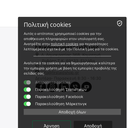
 ⛟ 
Πολιτική cookies
Αυτός ο ιστότοπος χρησιμοποιεί cookies για την
αποθήκευση πληροφοριών στον υπολογιστή σας.
Ανατρέξτε στην
πολιτική cookies
για περισσότερες
Επικοινωνήστε μαζί μας
λεπτομέρειες σχετικά με την Πολιτική μας για τα cookies.
Λ. Δημοκρατίας 36Β, Κομοτηνή
Ροδόπη,Τ.Κ. 69133, Ελλάδα
Αναλυτικά τα cookies για να δημιουργήσουμε καλύτερα
+302531071946
Σουγιάς CRKT M16-01KZ
CRKT M21-14DSFG SPECIAL
την εμπειρία χρήστη με βάση τις εμπειρίες προβολής της
SPEAR POINT BLACK
FORCES DROP POINT
info@firstaidshop.gr
σελίδας σας.
W/VEFF SERRATIONS
Δευτέρα- Παρασκευή 8:30 - 16:30
9020081590
9020081630
Απαραίτητα cookies
Άμεσα διαθέσιμο
Άμεσα διαθέσιμο
Παρακολούθηση Στατιστικών
Αποστολή σε 1 εως 3
Αποστολή σε 1 εως 3
εργάσιμες
εργάσιμες
Παρακολούθηση Facebook
€
59.99
€
125.00
Παρακολούθηση Μάρκετινγκ
€
48.38
(χωρίς ΦΠΑ)
€
100.81
(χωρίς ΦΠΑ)
Αποδοχή όλων
Άρνηση
Αποδοχή