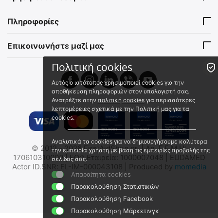
Χορήγησης Αδρεναλίνης
Ενδομυϊκής & Υποδερμικής
EpiPen
Ένεσης με 3 Αποσπώμενα
SP/PH/073
PH03-138A
Επίπεδα Δέρματος
Πληροφορίες
Άμεσα διαθέσιμο
Άμεσα διαθέσιμο
Αποστολή εντός 24 ωρών
Αποστολή εντός 24 ωρών
Επικοινωνήστε μαζί μας
€
19.51
€
52.08
€
15.73
(χωρίς ΦΠΑ)
€
42.00
(χωρίς ΦΠΑ)
Πολιτική cookies
Αυτός ο ιστότοπος χρησιμοποιεί cookies για την
 ⛟ 
 ⛟ 
αποθήκευση πληροφοριών στον υπολογιστή σας.
Ανατρέξτε στην
πολιτική cookies
για περισσότερες
λεπτομέρειες σχετικά με την Πολιτική μας για τα
cookies.
Αναλυτικά τα cookies για να δημιουργήσουμε καλύτερα
© 2012 - 2026 FirstAidShop.gr. | Αρ. Γ.Ε.Μ.Η:
την εμπειρία χρήστη με βάση τις εμπειρίες προβολής της
Βραχίονας Εκπαίδευσης
Εκπαιδευτικό Ομοίωμα
170610310000 | ΕΟΦ Εταιρεία: 1000007048 | EUDAMED
σελίδας σας.
Ενδοφλέβιας Θεραπείας
Ενδομυϊκής Ένεσης
Actor ID.SNR: EL-IM-000043108 | Produced by
momedia
PH15-040
EZ-R10076
Απαραίτητα cookies
Άμεσα διαθέσιμο
Άμεσα διαθέσιμο
Παρακολούθηση Στατιστικών
Αποστολή εντός 24 ωρών
Αποστολή εντός 24 ωρών
Παρακολούθηση Facebook
€
151.28
€
174.00
Παρακολούθηση Μάρκετινγκ
€
122.00
(χωρίς ΦΠΑ)
€
140.32
(χωρίς ΦΠΑ)