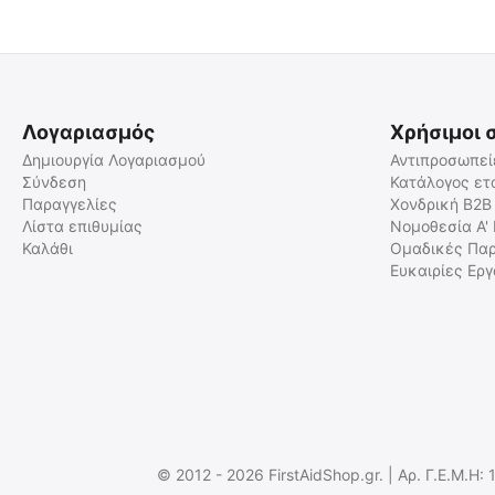
Λογαριασμός
Χρήσιμοι 
Δημιουργία Λογαριασμού
Αντιπροσωπεί
Σύνδεση
Κατάλογος ετ
Παραγγελίες
Χονδρική B2B
Tail cap Nitecore MH12V2,
ΒΑΣΗ ΣΤΗΡΙΞΗΣ ΣΤΟΝ
Οπίσθιος διακόπτης
ΙΜΑΝΤΑ για NITECORE NU35
Λίστα επιθυμίας
Νομοθεσία Α'
Καλάθι
Ομαδικές Παρ
9110101113
9110101176
Ευκαιρίες Ερ
Άμεσα διαθέσιμο
Άμεσα διαθέσιμο
Αποστολή σε 1 εως 3
Αποστολή σε 1 εως 3
εργάσιμες
εργάσιμες
€
12.00
€
3.00
€
9.68
(χωρίς ΦΠΑ)
€
2.42
(χωρίς ΦΠΑ)
© 2012 - 2026 FirstAidShop.gr. | Αρ. Γ.Ε.Μ