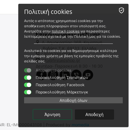
Πολιτική cookies
Αυτός ο ιστότοπος χρησιμοποιεί cookies για την
αποθήκευση πληροφοριών στον υπολογιστή σας.
Ανατρέξτε στην
πολιτική cookies
για περισσότερες
Επικοινωνήστε μαζί μας
λεπτομέρειες σχετικά με την Πολιτική μας για τα cookies.
Λ. Δημοκρατίας 36Β, Κομοτηνή
Ροδόπη,Τ.Κ. 69133, Ελλάδα
Αναλυτικά τα cookies για να δημιουργήσουμε καλύτερα
+302531071946
ΤΖΑΜΙ ΦΑΚΟΥ NITECORE για
ΤΖΑΜΙ ΦΑΚΟΥ NITECORE για
την εμπειρία χρήστη με βάση τις εμπειρίες προβολής της
SRT6 με διάμετρο 31mm
MH40GTR με διάμετρο 64mm
info@firstaidshop.gr
σελίδας σας.
Δευτέρα- Παρασκευή 8:30 - 16:30
9110100832
9110101009
Απαραίτητα cookies
Άμεσα διαθέσιμο
Άμεσα διαθέσιμο
Παρακολούθηση Στατιστικών
Αποστολή σε 1 εως 3
Αποστολή σε 1 εως 3
εργάσιμες
εργάσιμες
Παρακολούθηση Facebook
€
7.50
€
11.00
Παρακολούθηση Μάρκετινγκ
€
6.05
(χωρίς ΦΠΑ)
€
8.87
(χωρίς ΦΠΑ)
Αποδοχή όλων
Άρνηση
Αποδοχή
.SNR: EL-IM-000043108 | Produced by
momedia