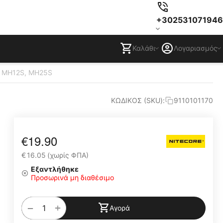
+302531071946
Καλάθι
Λογαριασμός
, MH12S, MH25S
ΚΩΔΙΚΟΣ (SKU):
9110101170
€
19.90
€
16.05
(χωρίς ΦΠΑ)
Εξαντλήθηκε
Προσωρινά μη διαθέσιμο
+
−
Αγορά