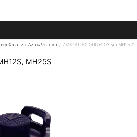
ουάρ Φακών
Ανταλλακτικά
ΔΙΑΚΟΠΤΗΣ ΟΠΙΣΘΙΟΣ για MH25V2
/
/
 MH12S, MH25S