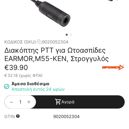
ΚΩΔΙΚΟΣ (SKU):
9020052304
Διακόπτης PTT για Ωτοασπίδες
EARMOR,M55-KEN, Στρογγυλός
€
39.90
€
32.18
(χωρίς ΦΠΑ)
Άμεσα διαθέσιμο
Αποστολή εντός 24 ωρών
+
−
Αγορά
GTIN
9020052304