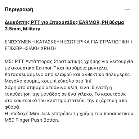
Περιγραφή
Διακόπτης PTT για Ωτοασπίδες EARMOR, PH βύσμα
3.5mm, Military
ΕΝΙΣΧΥΜΕΝΗ ΚΑΤΑΣΚΕΥΗ ΕΣΩΤΕΡΙΚΑ ΓΙΑ ΣΤΡΑΤΙΩΤΙΚΗ /
ΕΠΙΧΕΙΡΗΣΙΑΚΗ ΧΡΗΣΗ
M51 PTT Αντάπτορας Στρατιωτικής χρήσης για λειτουργία
με ακουστικά Earmor ™ και παρόμοια μοντέλα.
Κατασκευασμένο από ελαφρύ και ανθεκτικό πολυμερές.
Μεγάλο κουμπί, κουμπί εύκολο στο finf.
Χάρη στο στιβαρό ατσάλινο κλιπ, είναι δυνατή η
τοποθέτηση της μονάδας σε ένα γιλέκο. Το καουτσούκ
στο εσωτερικό του κλιπ προστατεύει την εξάρτηση από
φθορά.
Η υποδοχή Mini Jack επιτρέπει τη χρήση του προαιρετικού
M50 Finger Push Botton.