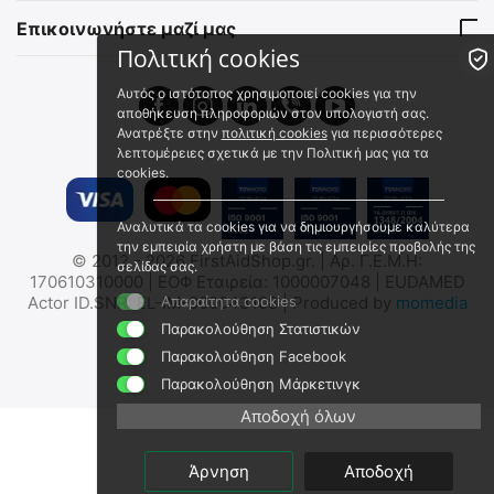
Επικοινωνήστε μαζί μας
Πολιτική cookies
Αυτός ο ιστότοπος χρησιμοποιεί cookies για την
αποθήκευση πληροφοριών στον υπολογιστή σας.
Ανατρέξτε στην
πολιτική cookies
για περισσότερες
λεπτομέρειες σχετικά με την Πολιτική μας για τα
cookies.
Αναλυτικά τα cookies για να δημιουργήσουμε καλύτερα
την εμπειρία χρήστη με βάση τις εμπειρίες προβολής της
© 2012 - 2026 FirstAidShop.gr. | Αρ. Γ.Ε.Μ.Η:
σελίδας σας.
170610310000 | ΕΟΦ Εταιρεία: 1000007048 | EUDAMED
Actor ID.SNR: EL-IM-000043108 | Produced by
Απαραίτητα cookies
momedia
Παρακολούθηση Στατιστικών
Παρακολούθηση Facebook
Παρακολούθηση Μάρκετινγκ
Αποδοχή όλων
Άρνηση
Αποδοχή