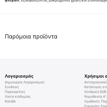
φλεβών
, εξασφαλίζοντας μακροχρόνια χρήση και επαναλαμβ
Παρόμοια προϊόντα
Λογαριασμός
Χρήσιμοι 
Δημιουργία Λογαριασμού
Αντιπροσωπεί
Σύνδεση
Κατάλογος ετ
Παραγγελίες
Χονδρική B2B
Λίστα επιθυμίας
Νομοθεσία Α'
Καλάθι
Ομαδικές Παρ
Ευκαιρίες Ερ