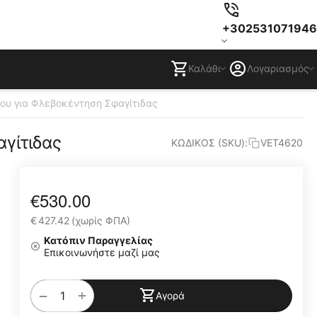
+302531071946
Καλάθι
Λογαριασμός
ου για Φλεβοκέντηση Σφαγίτιδας
γίτιδας
ΚΩΔΙΚΟΣ (SKU):
VET4620
€
530.00
€
427.42
(χωρίς ΦΠΑ)
Κατόπιν Παραγγελίας
Επικοινωνήστε μαζί μας
+
−
Αγορά