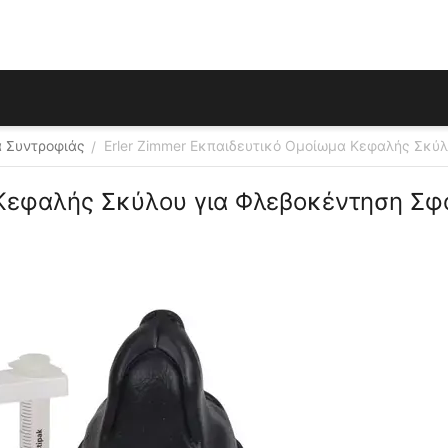
 Συντροφιάς
Erler Zimmer Εκπαιδευτικό Ομοίωμα Κεφαλής Σκύλ
/
 Κεφαλής Σκύλου για Φλεβοκέντηση Σφα