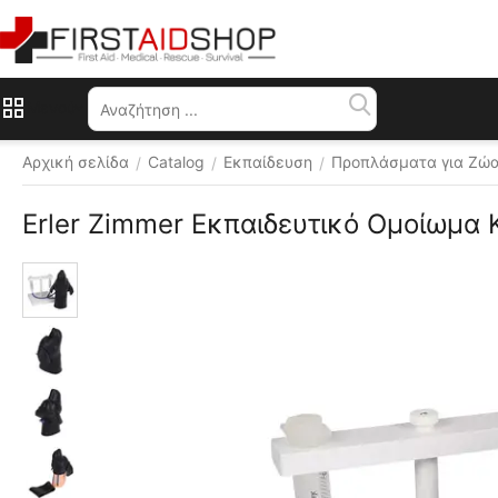
Μενού
Αρχική σελίδα
Catalog
Εκπαίδευση
Προπλάσματα για Ζώα
/
/
/
Erler Zimmer Εκπαιδευτικό Ομοίωμα
 ⛟ 
Δωρεάν 
αποστολή