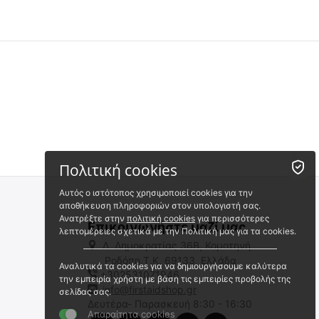
Πολιτική cookies
Αυτός ο ιστότοπος χρησιμοποιεί cookies για την
αποθήκευση πληροφοριών στον υπολογιστή σας.
Ανατρέξτε στην
πολιτική cookies
για περισσότερες
Επικοινωνήστε μαζί μας
λεπτομέρειες σχετικά με την Πολιτική μας για τα cookies.
Λ. Δημοκρατίας 36Β, Κομοτηνή
Ροδόπη,Τ.Κ. 69133, Ελλάδα
Αναλυτικά τα cookies για να δημιουργήσουμε καλύτερα
+302531071946
την εμπειρία χρήστη με βάση τις εμπειρίες προβολής της
info@firstaidshop.gr
σελίδας σας.
Δευτέρα- Παρασκευή 8:30 - 16:30
Απαραίτητα cookies