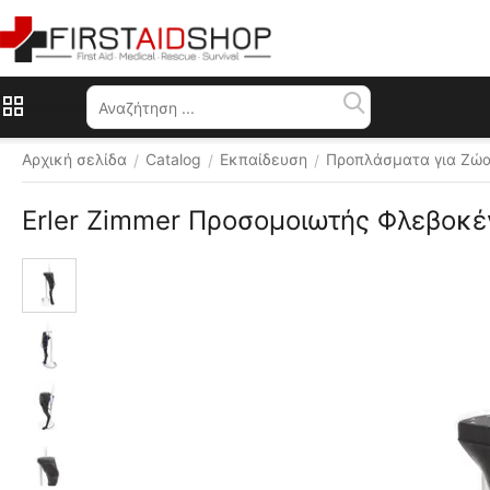
Μενού
Αρχική σελίδα
Catalog
Εκπαίδευση
Προπλάσματα για Ζώα
/
/
/
Erler Zimmer Προσομοιωτής Φλεβοκέ
 ⛟ 
Δωρεάν 
αποστολή