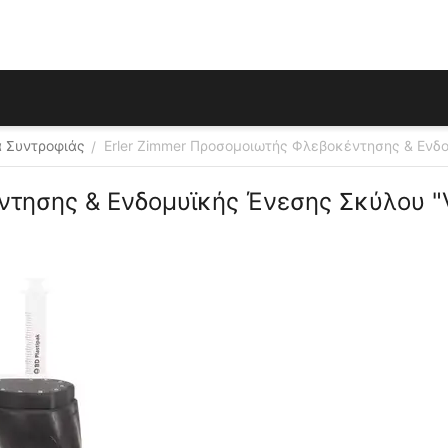
 Συντροφιάς
Erler Zimmer Προσομοιωτής Φλεβοκέντησης & Ενδο
/
ντησης & Ενδομυϊκής Ένεσης Σκύλου "