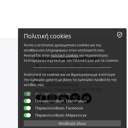
Πολιτική cookies
Αυτός ο ιστότοπος χρησιμοποιεί cookies για την
αποθήκευση πληροφοριών στον υπολογιστή σας.
Ανατρέξτε στην
πολιτική cookies
για περισσότερες
Επικοινωνήστε μαζί μας
λεπτομέρειες σχετικά με την Πολιτική μας για τα cookies.
Λ. Δημοκρατίας 36Β, Κομοτηνή
Ροδόπη,Τ.Κ. 69133, Ελλάδα
Αναλυτικά τα cookies για να δημιουργήσουμε καλύτερα
+302531071946
την εμπειρία χρήστη με βάση τις εμπειρίες προβολής της
info@firstaidshop.gr
σελίδας σας.
Δευτέρα- Παρασκευή 8:30 - 16:30
Απαραίτητα cookies
Παρακολούθηση Στατιστικών
Παρακολούθηση Facebook
Παρακολούθηση Μάρκετινγκ
Αποδοχή όλων