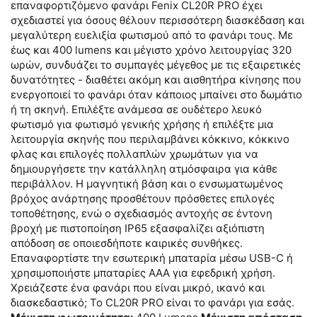
επαναφορτιζόμενο φανάρι Fenix ​​CL20R PRO έχει
σχεδιαστεί για όσους θέλουν περισσότερη διασκέδαση και
μεγαλύτερη ευελιξία φωτισμού από το φανάρι τους. Με
έως και 400 lumens και μέγιστο χρόνο λειτουργίας 320
ωρών, συνδυάζει το συμπαγές μέγεθος με τις εξαιρετικές
δυνατότητες - διαθέτει ακόμη και αισθητήρα κίνησης που
ενεργοποιεί το φανάρι όταν κάποιος μπαίνει στο δωμάτιο
ή τη σκηνή. Επιλέξτε ανάμεσα σε ουδέτερο λευκό
φωτισμό για φωτισμό γενικής χρήσης ή επιλέξτε μια
λειτουργία σκηνής που περιλαμβάνει κόκκινο, κόκκινο
φλας και επιλογές πολλαπλών χρωμάτων για να
δημιουργήσετε την κατάλληλη ατμόσφαιρα για κάθε
περιβάλλον. Η μαγνητική βάση και ο ενσωματωμένος
βρόχος ανάρτησης προσθέτουν πρόσθετες επιλογές
τοποθέτησης, ενώ ο σχεδιασμός αντοχής σε έντονη
βροχή με πιστοποίηση IP65 εξασφαλίζει αξιόπιστη
απόδοση σε οποιεσδήποτε καιρικές συνθήκες.
Επαναφορτίστε την εσωτερική μπαταρία μέσω USB-C ή
χρησιμοποιήστε μπαταρίες AAA για εφεδρική χρήση.
Χρειάζεστε ένα φανάρι που είναι μικρό, ικανό και
διασκεδαστικό; Το CL20R PRO είναι το φανάρι για εσάς.