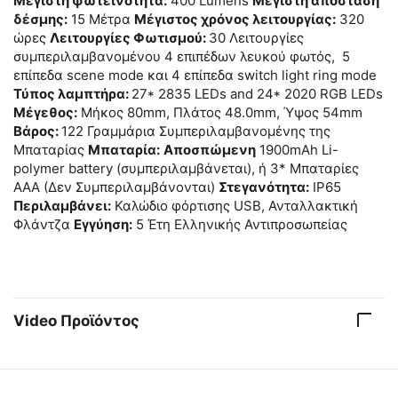
Μέγιστη φωτεινότητα:
400 Lumens
Μέγιστη απόσταση
δέσμης:
15 Μέτρα
Μέγιστος χρόνος λειτουργίας:
320
ώρες
Λειτουργίες Φωτισμού:
30 Λειτουργίες
συμπεριλαμβανομένου 4 επιπέδων λευκού φωτός, 5
επίπεδα scene mode και 4 επίπεδα switch light ring mode
Τύπος λαμπτήρα:
27* 2835 LEDs and 24* 2020 RGB LEDs
Μέγεθος:
Μήκος 80mm, Πλάτος 48.0mm, Ύψος 54mm
Βάρος:
122 Γραμμάρια Συμπεριλαμβανομένης της
Μπαταρίας
Μπαταρία:
Αποσπώμενη
1900mAh Li-
polymer battery (συμπεριλαμβάνεται), ή 3* Μπαταρίες
AAA (Δεν Συμπεριλαμβάνονται)
Στεγανότητα:
IP65
Περιλαμβάνει:
Καλώδιο φόρτισης USB, Ανταλλακτική
Φλάντζα
Εγγύηση:
5 Έτη Ελληνικής Αντιπροσωπείας
Video Προϊόντος