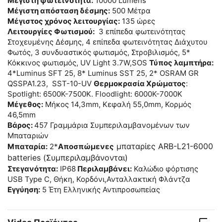
Μέγιστη φωτεινότητα:
10000 Lumens
Μέγιστη απόσταση δέσμης:
500 Μέτρα
Μέγιστος χρόνος λειτουργίας:
135 ώρες
Λειτουργίες Φωτισμού:
3 επίπεδα φωτεινότητας
Στοχευμένης Δέσμης, 4 επίπεδα φωτεινότητας Διάχυτου
Φωτός, 3 συνδυαστικός φωτισμός, Στροβιλισμός, 5*
Κόκκινος φωτισμός, UV Light 3.7W,SOS
Τύπος λαμπτήρα:
4*Luminus SFT 25, 8* Luminus SST 25, 2* OSRAM GR
QSSPA1.23, SST-10-UV
Θερμοκρασία Χρώματος
:
Spotlight: 6500K-7500K. Floodlight: 6000K-7000K
Μέγεθος:
Μήκος 14,3mm, Κεφαλή 55,0mm, Κορμός
46,5mm
Βάρος:
457 Γραμμάρια Συμπεριλαμβανομένων των
Μπαταριών
μπαταρίες ARB-L21-6000
Μπαταρία:
2*
Αποσπώμενες
batteries (Συμπεριλαμβάνονται)
Στεγανότητα:
IP68
Περιλαμβάνει:
Καλώδιο φόρτισης
USB Type C, Θήκη, Κορδόνι,Ανταλλακτική Φλάντζα
Εγγύηση:
5 Έτη Ελληνικής Αντιπροσωπείας