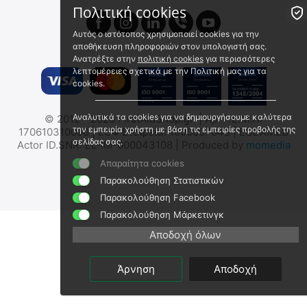
Πολιτική cookies
Αυτός ο ιστότοπος χρησιμοποιεί cookies για την
αποθήκευση πληροφοριών στον υπολογιστή σας.
Ανατρέξτε στην
πολιτική cookies
για περισσότερες
λεπτομέρειες σχετικά με την Πολιτική μας για τα
cookies.
Αναλυτικά τα cookies για να δημιουργήσουμε καλύτερα
© 2012 - 2026 FirstAidShop.gr. | Αρ. Γ.Ε.Μ.Η:
Φακός Fenix CL26R Pro
Φακός Fenix E06R
την εμπειρία χρήστη με βάση τις εμπειρίες προβολής της
170610310000 | ΕΟΦ Εταιρεία: 1000007048 | EUDAMED
Επαναφορτιζόμενος με
Επαναφορτιζόμενος Με
σελίδας σας.
Actor ID.SNR: EL-IM-000043108 | Produced by
momedia
USB
USB
Fenix CL26R Pro
Fenix E06R
Απαραίτητα cookies
Άμεσα διαθέσιμο
Άμεσα διαθέσιμο
Παρακολούθηση Στατιστικών
Αποστολή σε 1 εως 3
Αποστολή σε 1 έως 3
εργάσιμες
εργάσιμες
Παρακολούθηση Facebook
€
79.96
€
55.95
Παρακολούθηση Μάρκετινγκ
€
64.48
(χωρίς ΦΠΑ)
€
45.12
(χωρίς ΦΠΑ)
Αποδοχή όλων
Άρνηση
Αποδοχή