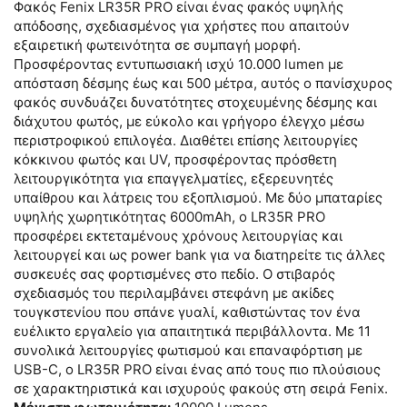
Φακός Fenix LR35R PRO είναι ένας φακός υψηλής
απόδοσης, σχεδιασμένος για χρήστες που απαιτούν
εξαιρετική φωτεινότητα σε συμπαγή μορφή.
Προσφέροντας εντυπωσιακή ισχύ 10.000 lumen με
απόσταση δέσμης έως και 500 μέτρα, αυτός ο πανίσχυρος
φακός συνδυάζει δυνατότητες στοχευμένης δέσμης και
διάχυτου φωτός, με εύκολο και γρήγορο έλεγχο μέσω
περιστροφικού επιλογέα. Διαθέτει επίσης λειτουργίες
κόκκινου φωτός και UV, προσφέροντας πρόσθετη
λειτουργικότητα για επαγγελματίες, εξερευνητές
υπαίθρου και λάτρεις του εξοπλισμού. Με δύο μπαταρίες
υψηλής χωρητικότητας 6000mAh, ο LR35R PRO
προσφέρει εκτεταμένους χρόνους λειτουργίας και
λειτουργεί και ως power bank για να διατηρείτε τις άλλες
συσκευές σας φορτισμένες στο πεδίο. Ο στιβαρός
σχεδιασμός του περιλαμβάνει στεφάνη με ακίδες
τουγκστενίου που σπάνε γυαλί, καθιστώντας τον ένα
ευέλικτο εργαλείο για απαιτητικά περιβάλλοντα. Με 11
συνολικά λειτουργίες φωτισμού και επαναφόρτιση με
USB-C, ο LR35R PRO είναι ένας από τους πιο πλούσιους
σε χαρακτηριστικά και ισχυρούς φακούς στη σειρά Fenix.