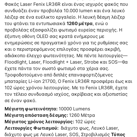
Φακός Laser Fenix ​​LR36R είναι ένας ισχυρός φακός που
συνδυάζει έναν προβολέα 10.000 lumen και ένα λευκό
λέιζερ σε ένα ευέλικτο εργαλείο. Η λευκή δέσμη λέιζερ
του φτάνει τα εντυπωσιακά
1260 μέτρα
, ενώ ο
προβολέας εξασφαλίζει φωτισμό ευρείας περιοχής. Η
έξυπνη οθόνη OLED σας κρατά ενήμερους με
ενημερώσεις σε πραγματικό χρόνο για τις ρυθμίσεις σας
και ο περιστρεφόμενος επιλογέας προσφέρει ακριβή,
αδιάκοπο έλεγχο φωτεινότητας. Με πέντε λειτουργίες—
Floodlight, Laser, Floodlight + Laser, Strobe και SOS—θα
έχετε πάντα τον σωστό φωτισμό στα χέρια σας.
Τροφοδοτούμενο από διπλές επαναφορτιζόμενες
μπαταρίες Li-ion 21700, Ο Fenix ​​LR36R προσφέρει έως και
102 ώρες χρόνου λειτουργίας. Με το Fenix ​​LR36R, έχετε
τον τέλειο συνδυασμό ισχύος, ακρίβειας και αξιοπιστίας
σε έναν φακό.
Μέγιστη φωτεινότητα:
10000 Lumens
Μέγιστη απόσταση δέσμης:
1260 Μέτρα
Μέγιστος χρόνος λειτουργίας:
102 ώρες
Λειτουργίες Φωτισμού:
διάχυτο φως, Λευκό Laser,
διάχυτο φως με Λευκό Laser, SOS, Στροβιλισμός
Τύπος