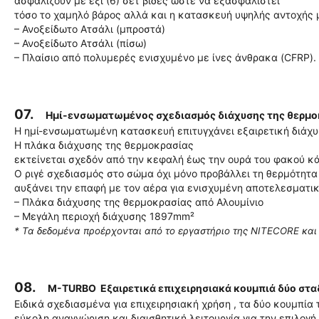
ασφαλίζουν με έξι (6) σετ βίδες ώστε να εξασφαλιστεί
τόσο το χαμηλό βάρος αλλά και η κατασκευή υψηλής αντοχής 
– Ανοξείδωτο Ατσάλι (μπροστά)
– Ανοξείδωτο Ατσάλι (πίσω)
– Πλαίσιο από πολυμερές ενισχυμένο με ίνες άνθρακα (CFRP).
07.
Ημί-ενσωματωμένος σχεδιασμός διάχυσης της θερμ
Η ημί-ενσωματωμένη κατασκευή επιτυγχάνει εξαιρετική διάχυ
Η πλάκα διάχυσης της θερμοκρασίας
εκτείνεται σχεδόν από την κεφαλή έως την ουρά του φακού κά
O ριγέ σχεδιασμός στο σώμα όχι μόνο προβάλλει τη θερμότητα
αυξάνει την επαφή με τον αέρα για ενισχυμένη αποτελεσματι
– Πλάκα διάχυσης της θερμοκρασίας από Αλουμίνιο
– Μεγάλη περιοχή διάχυσης 1897mm²
* Τα δεδομένα προέρχονται από το εργαστήριο της NITECORE και
08.
M-TURBO Εξαιρετικά επιχειρησιακά κουμπιά δύο στ
Ειδικά σχεδιασμένα για επιχειρησιακή χρήση , τα δύο κουμπία 
εύκολη αναγνώριση και διαισθητική λειτουργία για την επιλογ