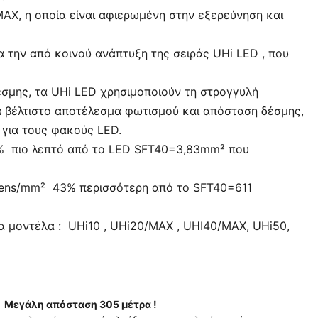
AX, η οποία είναι αφιερωμένη στην εξερεύνηση και
α την από κοινού ανάπτυξη της σειράς UHi LED , που
σμης, τα UHi LED χρησιμοποιούν τη στρογγυλή
α βέλτιστο αποτέλεσμα φωτισμού και απόσταση δέσμης,
 για τους φακούς LED.
1% πιο λεπτό από το LED SFT40=3,83mm² που
ens/mm² 43% περισσότερη από το SFT40=611
α μοντέλα : UHi10 , UHi20/MAX , UHI40/MAX, UHi50,
γάλη απόσταση 305 μέτρα !