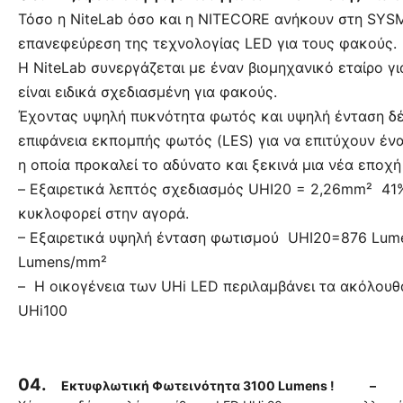
Τόσο η NiteLab όσο και η NITECORE ανήκουν στη SYSM
επανεφεύρεση της τεχνολογίας LED για τους φακούς.
Η NiteLab συνεργάζεται με έναν βιομηχανικό εταίρο γι
είναι ειδικά σχεδιασμένη για φακούς.
Έχοντας υψηλή πυκνότητα φωτός και υψηλή ένταση δέ
επιφάνεια εκπομπής φωτός (LES) για να επιτύχουν έν
η οποία προκαλεί το αδύνατο και ξεκινά μια νέα εποχή
– Εξαιρετικά λεπτός σχεδιασμός UHI20 = 2,26mm² 4
κυκλοφορεί στην αγορά.
– Εξαιρετικά υψηλή ένταση φωτισμού UHI20=876 Lum
Lumens/mm²
– Η οικογένεια των UHi LED περιλαμβάνει τα ακόλουθ
UHi100
04.
Εκτυφλωτική Φωτεινότητα 3100 Lumens ! – Με