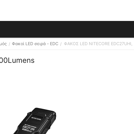
σμός
Φακοί LED σειρά - EDC
ΦΑΚΟΣ LED NITECORE EDC27UHI,
/
/
100Lumens