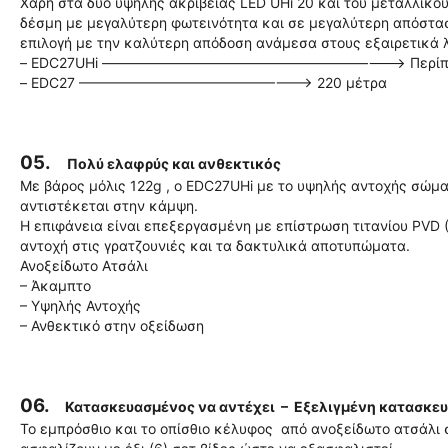
Χάρη στα δύο υψηλής ακρίβειας LED UHi 20 και του μεταλλικ
δέσμη με μεγαλύτερη φωτεινότητα και σε μεγαλύτερη απόστασ
επιλογή με την καλύτερη απόδοση ανάμεσα στους εξαιρετικά 
– EDC27UHi ——————————————————————> Περίπου 3
– EDC27 ————————————————–> 220 μέτρα
05.
Πολύ ελαφρύς και ανθεκτικός
Με βάρος μόλις 122g , ο EDC27UHi με το υψηλής αντοχής σώμα
αντιστέκεται στην κάμψη.
Η επιφάνεια είναι επεξεργασμένη με επίστρωση τιτανίου PVD (P
αντοχή στις γρατζουνιές και τα δακτυλικά αποτυπώματα.
Ανοξείδωτο Ατσάλι
– Άκαμπτο
– Υψηλής Αντοχής
– Ανθεκτικό στην οξείδωση
06.
Κατασκευασμένος να αντέχει – Εξελιγμένη κατασκευ
Το εμπρόσθιο και το οπίσθιο κέλυφος από ανοξείδωτο ατσάλι 