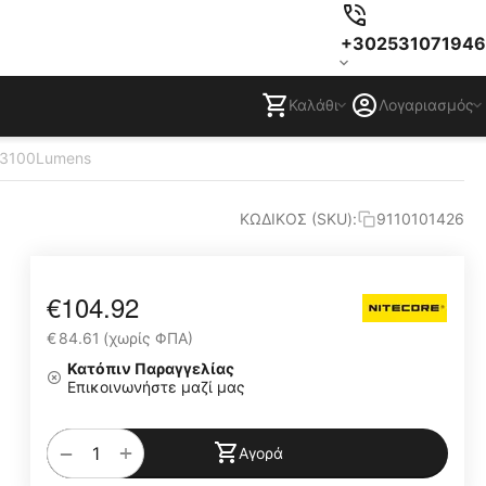
+302531071946
Καλάθι
Λογαριασμός
 3100Lumens
ΚΩΔΙΚΟΣ (SKU):
9110101426
€
104.92
€
84.61
(χωρίς ΦΠΑ)
Κατόπιν Παραγγελίας
Επικοινωνήστε μαζί μας
+
−
Αγορά