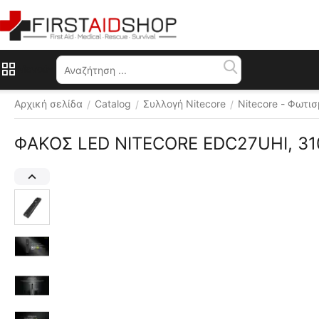
Μενού
Αρχική σελίδα
Catalog
Συλλογή Nitecore
Nitecore - Φωτι
/
/
/
ΦΑΚΟΣ LED NITECORE EDC27UHI, 3