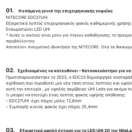
01.
H επόμενη γενιά της επιχειρησιακής ευφυΐας
NITECORE EDC27UHi
Εξαιρετικά λεπτός επιχειρησιακός φακός καθημερινής χρήσης
Ενσωματώνει LED UHi
* Αυτές οι εικόνες είναι μόνο για λόγους καθοδήγησης, το πραγμ
περιβάλλοντος.
Αποτελούν πνευματική ιδιοκτησία της NITECORE. Όλα τα δικαιώμ
02.
Σχεδιασμένος να κατευθύνει – Κατασκευάστηκε για να 
Πρωτοπαρουσιάστηκε το 2023, ο EDC23 δημιούργησε αναταράξε
σχεδίαση που πυροδοτεί μια νέα τάση στους λεπτούς και υψη
αυτή την επιτυχία , με υψηλής ακρίβειας UHI Leds για ακόμα 
τι μπορεί να επιτύχει ένας λεπτός φακός υψηλής απόδοσης.
– EDC27UHi έχει πάχος μόλις 12,8mm
– Συμπαγής κοινός φακός έχει πάχος 25,4mm
03.
Eξαιρετικά υψηλή ένταση για το LED UHi 20 της NiteL