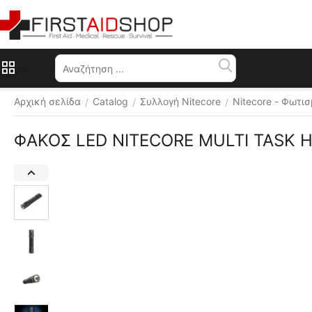
Μενού
Αρχική σελίδα
Catalog
Συλλογή Nitecore
Nitecore - Φωτι
/
/
/
ΦΑΚΟΣ LED NITECORE MULTI TASK 