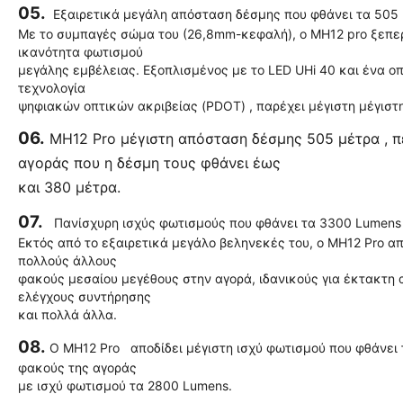
05.
Εξαιρετικά μεγάλη απόσταση δέσμης που φθάνει τα 505 
Με το συμπαγές σώμα του (26,8mm-κεφαλή), ο MH12 pro ξεπε
ικανότητα φωτισμού
μεγάλης εμβέλειας. Εξοπλισμένος με το LED UHi 40 και ένα ο
τεχνολογία
ψηφιακών οπτικών ακριβείας (PDOT) , παρέχει μέγιστη μέγισ
06.
MH12 Pro μέγιστη απόσταση δέσμης 505 μέτρα , 
αγοράς που η δέσμη τους φθάνει έως
και 380 μέτρα.
07.
Πανίσχυρη ισχύς φωτισμούς που φθάνει τα 3300 Lumens 
Εκτός από το εξαιρετικά μεγάλο βεληνεκές του, ο MH12 Pro α
πολλούς άλλους
φακούς μεσαίου μεγέθους στην αγορά, ιδανικούς για έκτακτη 
ελέγχους συντήρησης
και πολλά άλλα.
08.
Ο MH12 Pro αποδίδει μέγιστη ισχύ φωτισμού που φθάνει 
φακούς της αγοράς
με ισχύ φωτισμού τα 2800 Lumens.