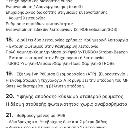
– Επιχειρησιακός διακόπτης ουράς
Ενεργοποίηση / Απενεργοποίηση (on/off)
Επιχειρησιακός διακόπτης στιγμιαίας ενεργοποίησης
– Κουμπί λειτουργίας
Ρυθμίσεις επιπέδων φωτεινότητας
Ενεργοποίηση ειδικών λειτουργιών (STROBE/Beacon/SOS)
18.
Διαθέτει δύο λειτουργίες χρήσεις: Καθημερινή λειτουργία
– Ένταση φωτισμού στην Καθημερινή λειτουργία
Πολύ Χαμηλή>Χαμηλή>Μεσαία>Υψηλή>TURBO>Strobe>Beaco
– Ένταση φωτισμού στην Επιχειρησιακή λειτουργία
TURBO>Υψηλή>Μεσαία>Χαμηλή>Πολύ Χαμηλή>STROBE
19.
Εξελιγμένη Ρύθμιση Θερμοκρασίας (ATR) (Ευρεσιτεχνία 
Η ενσωματωμένη τεχνολογία ATR ρυθμίζει την απόδοση του MH1
ώστε να διατηρείται η βέλτιστη απόδοση.
20.
Yψηλής απόδοσης κύκλωμα σταθερού ρεύματος
Η δέσμη σταθερής φωτεινότητας χωρίς αναβοσβήματα ε
21.
Βαθμολογημένος με IP68
– Αδιάβροχος και Υποβρύχιος έως και 2 μέτρα βάθος
– Ανθεκτικός σε πτώσεις έως και από 1 μέτρο ύψος.