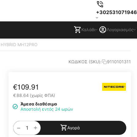
+302531071946
Καλάθι
Λογαριασμός
 HYBRID MH12PRO
ΚΩΔΙΚΟΣ (SKU):
9110101311
€
109.91
€
88.64
(χωρίς ΦΠΑ)
Άμεσα διαθέσιμο
Αποστολή εντός 24 ωρών
+
−
Αγορά