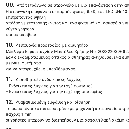
09.
Aπό τετράγωνο σε στρογγυλό με μια επανάσταση στην α
Η στρογγυλή επιφάνεια εκπομπής φωτός (LES) του LED UHi 40 
επιτρέποντας υψηλή
απόδοση μετατροπής φωτός και ένα φωτεινό και καθαρό σημεί
νύχτα γρήγορα
και με ακρίβεια.
10.
Λειτουργία προστασίας με αισθητήρα
(Δίπλωμα Ευρεσιτεχνίας Μοντέλου Χρήσης Νο. 202322039662
Εάν ο ενσωματωμένος οπτικός αισθητήρας ανιχνεύσει ένα εμπ
μειωθεί αυτόματα
για να αποφευχθεί η υπερθέρμανση.
11.
Διαισθητικές ενδεικτικές λυχνίες
– Ενδεικτικές λυχνίες για την ισχύ φωτισμού
– Ενδεικτικές λυχνίες για την ισχύ της μπαταρίας
12.
Αναβαθμισμένη εμφάνιση και αίσθηση.
Το σώμα είναι κατασκευασμένο με μηχανική κατεργασία ακριβε
πάχους 1 mm ,
οι χρήστες μπορούν να διατηρήσουν μια ασφαλή λαβή ακόμη κα