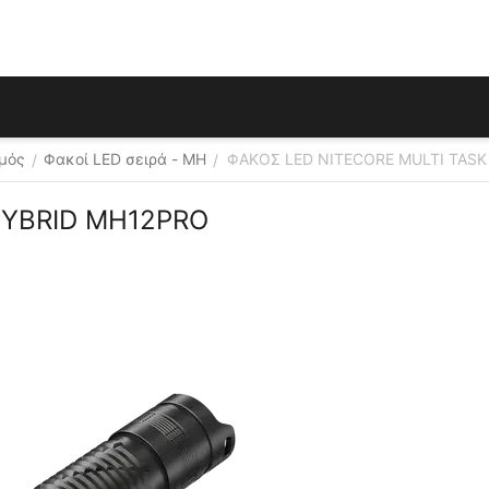
σμός
Φακοί LED σειρά - MH
ΦΑΚΟΣ LED NITECORE MULTI TASK
/
/
HYBRID MH12PRO