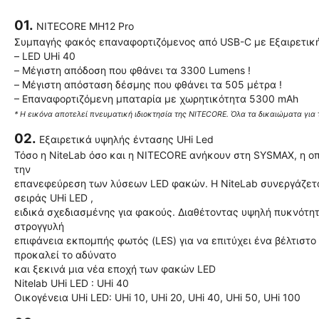
01.
NITECORE MH12 Pro
Συμπαγής φακός επαναφορτιζόμενος από USB-C με Εξαιρετικ
– LED UHi 40
– Μέγιστη απόδοση που φθάνει τα 3300 Lumens !
– Μέγιστη απόσταση δέσμης που φθάνει τα 505 μέτρα !
– Επαναφορτιζόμενη μπαταρία με χωρητικότητα 5300 mAh
* H εικόνα αποτελεί πνευματική ιδιοκτησία της NITECORE. Όλα τα δικαιώματα για
02.
Εξαιρετικά υψηλής έντασης UHi Led
Τόσο η NiteLab όσο και η NITECORE ανήκουν στη SYSMAX, η οπ
την
επανεφεύρεση των λύσεων LED φακών. Η NiteLab συνεργάζεται
σειράς UHi LED ,
ειδικά σχεδιασμένης για φακούς. Διαθέτοντας υψηλή πυκνότητ
στρογγυλή
επιφάνεια εκπομπής φωτός (LES) για να επιτύχει ένα βέλτιστ
προκαλεί το αδύνατο
και ξεκινά μια νέα εποχή των φακών LED
Nitelab UHi LED : UHi 40
Οικογένεια UHi LED: UHi 10, UHi 20, UHi 40, UHi 50, UHi 100