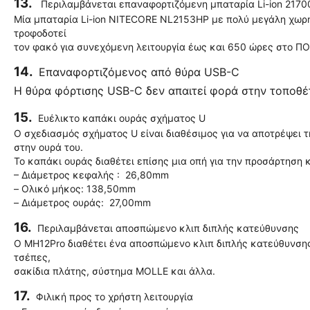
13.
Περιλαμβάνεται επαναφορτιζόμενη μπαταρία Li-ion 217
Μία μπαταρία Li-ion NITECORE NL2153HP με πολύ μεγάλη χωρ
τροφοδοτεί
τον φακό για συνεχόμενη λειτουργία έως και 650 ώρες στο 
14.
Επαναφορτιζόμενος από θύρα USB-C
Η θύρα φόρτισης USB-C δεν απαιτεί φορά στην τοποθέ
15.
Ευέλικτο καπάκι ουράς σχήματος U
Ο σχεδιασμός σχήματος U είναι διαθέσιμος για να αποτρέψει τ
στην ουρά του.
Το καπάκι ουράς διαθέτει επίσης μια οπή για την προσάρτηση 
– Διάμετρος κεφαλής : 26,80mm
– Ολικό μήκος: 138,50mm
– Διάμετρος ουράς: 27,00mm
16.
Περιλαμβάνεται αποσπώμενο κλιπ διπλής κατεύθυνσης
Ο MH12Pro διαθέτει ένα αποσπώμενο κλιπ διπλής κατεύθυνσης
τσέπες,
σακίδια πλάτης, σύστημα MOLLE και άλλα.
17.
Φιλική προς το χρήστη λειτουργία