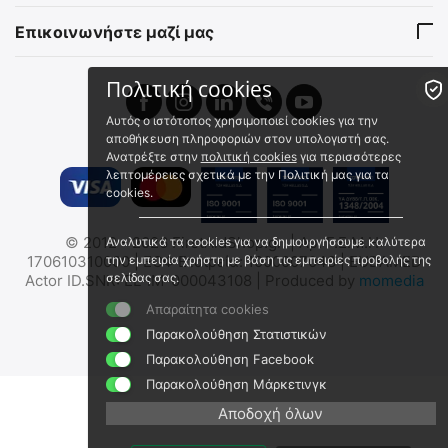
Αποστολή σε 1 εως 3
Αποστολή σε 1 εως 3
εργάσιμες
εργάσιμες
Επικοινωνήστε μαζί μας
€
25.90
€
25.90
€
20.89
(χωρίς ΦΠΑ)
€
20.89
(χωρίς ΦΠΑ)
Πολιτική cookies
Αυτός ο ιστότοπος χρησιμοποιεί cookies για την
αποθήκευση πληροφοριών στον υπολογιστή σας.
Ανατρέξτε στην
πολιτική cookies
για περισσότερες
λεπτομέρειες σχετικά με την Πολιτική μας για τα
cookies.
© 2012 - 2026 FirstAidShop.gr. | Αρ. Γ.Ε.Μ.Η:
Αναλυτικά τα cookies για να δημιουργήσουμε καλύτερα
ΦΑΚΟΣ LED NITECORE
ΦΑΚΟΣ LED NITECORE TINI
170610310000 | ΕΟΦ Εταιρεία: 1000007048 | EUDAMED
την εμπειρία χρήστη με βάση τις εμπειρίες προβολής της
TUBE s/n, Black, V2.0,
3, Orange
σελίδας σας.
Actor ID.SNR: EL-IM-000043108 | Produced by
momedia
55lumens
9110101365
9110101466
Απαραίτητα cookies
Άμεσα διαθέσιμο
Σε Απόθεμα
Παρακολούθηση Στατιστικών
Αποστολή εντός 24 ωρών
€
49.90
€
12.50
Παρακολούθηση Facebook
€
40.24
(χωρίς ΦΠΑ)
€
10.08
(χωρίς ΦΠΑ)
Παρακολούθηση Μάρκετινγκ
Αποδοχή όλων