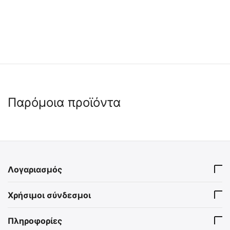
Παρόμοια προϊόντα
Λογαριασμός
ΦΑΚΟΣ LED NITECORE TIKI,
ΦΑΚΟΣ LED NITECORE TIKI
Χρήσιμοι σύνδεσμοι
300 lumens
LE, Black, 300 lumens
9110101018
9110101038
Πληροφορίες
Άμεσα διαθέσιμο
Άμεσα διαθέσιμο