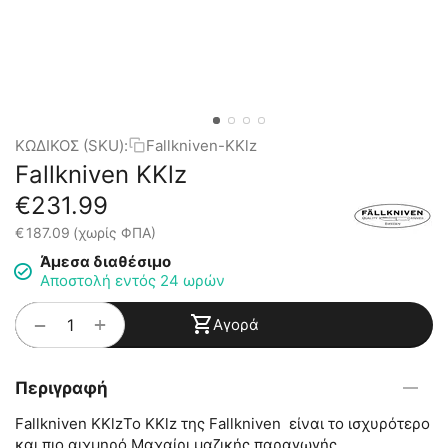
ΚΩΔΙΚΟΣ (SKU):
Fallkniven-KKlz
Fallkniven KKlz
€
231.99
€
187.09
(χωρίς ΦΠΑ)
Άμεσα διαθέσιμο
Αποστολή εντός 24 ωρών
+
−
Αγορά
Περιγραφή
Fallkniven KKlzΤο KKlz της Fallkniven είναι το ισχυρότερο
και πιο αιχμηρό Μαχαίρι μαζικής παραγωγής