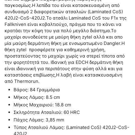
παγκοσμίως.Η λεπίδα του είναι κατασκευασμένη από
συνδυασμό 2 διαφορετικών ατσαλιών (Laminated CoS)
420J2-CoS-420J2.Το ατσάλι Laminated CoS του F1x της
Fallkniven είναι κοβαλτιούχο, πράγμα που το κάνει να
κρατάει την κόψη του για πολύ μεγάλο διάστημα.Το
μαχαίρι συνοδεύετε με μαύρη θήκη zytel αλλά και απο
μία μαύρη δερμάτινη θήκη με ενσωματωμένο Dangler.Η
θήκη zytel προσφέρετε για καθημερινή χρήση,
προστατεύοντας το μαχαίρι χωρίς να στερεί τίποτα από
την φορητότητά του. Ιδανική για EDCΗ δερμάτινη θήκη
είναι ιδανινική για περιπάτους στην φύση αλλά και για
καταστάσεις επιβίωσης,Η λαβή είναι κατασκευασμένη
από Thermorun.
Βάρος: 84 Γραμμάρια
Μήκος Λάμας: 8.5 cm
Μήκος Μαχαιριού: 18.8 cm
Σκληρότητα Ατσαλιού: 60 HRC
Πάχος Λάμας: 3,85 mm
Τύπος Ατσαλιού Λάμας: (Laminated CoS) 420J2-CoS-
420J2