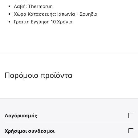
Λαβή: Thermorun
Χώρα Κατασκευής: Ιαπωνία - Σουηδία
Γραπτή Εγγύηση 10 Χρόνια
Παρόμοια προϊόντα
🖍
 ✔ 
 ✔ 
Λογαριασμός
MIL-TEC Πολυχρηστικό
MIL-TEC Στρατιωτικό
Χρήσιμοι σύνδεσμοι
Εργαλείο Επιβίωσης -
Μαχαίρι KM2000 (440)