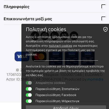
Διάσωσης 11 σε 1
15408000
15362100
Πληροφορίες
Άμεσα διαθέσιμο
Άμεσα διαθέσιμο
Αποστολή εντός 24 ωρών
Αποστολή εντός 24 ωρών
Επικοινωνήστε μαζί μας
€
3.48
€
31.91
€
2.81
(χωρίς ΦΠΑ)
€
25.73
(χωρίς ΦΠΑ)
Πολιτική cookies
Αυτός ο ιστότοπος χρησιμοποιεί cookies για την
αποθήκευση πληροφοριών στον υπολογιστή σας.
Ανατρέξτε στην
πολιτική cookies
για περισσότερες
λεπτομέρειες σχετικά με την Πολιτική μας για τα
cookies.
Αναλυτικά τα cookies για να δημιουργήσουμε καλύτερα
© 2012 - 2026 FirstAidShop.gr. | Αρ. Γ.Ε.Μ.Η:
την εμπειρία χρήστη με βάση τις εμπειρίες προβολής της
MORAKNIV RUBUST
MORAKNIV COMPANION
170610310000 | ΕΟΦ Εταιρεία: 1000007048 | EUDAMED
σελίδας σας.
Μαχαίρι Επιβίωσης
Μαχαίρι Επιβίωσης
Actor ID.SNR: EL-IM-000043108 | Produced by
momedia
Mora-12249
MO-13164
Απαραίτητα cookies
Άμεσα διαθέσιμο
Άμεσα διαθέσιμο
Παρακολούθηση Στατιστικών
Αποστολή σε 1 εως 3
Αποστολή εντός 24 ωρών
Παρακολούθηση Facebook
εργάσιμες
€
13.00
Παρακολούθηση Μάρκετινγκ
€
16.80
€
10.48
(χωρίς ΦΠΑ)
Αποδοχή όλων
€
13.55
(χωρίς ΦΠΑ)