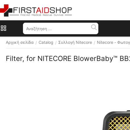
Μενού
Αρχική σελίδα
Catalog
Συλλογή Nitecore
Nitecore - Φωτο
/
/
/
Filter, for NITECORE BlowerBaby™ BB