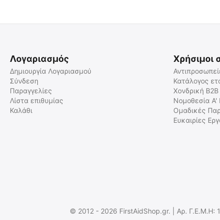
Λογαριασμός
Χρήσιμοι 
Δημιουργία Λογαριασμού
Αντιπροσωπεί
Σύνδεση
Κατάλογος ετ
Παραγγελίες
Χονδρική B2B
SENSOR CLEANING SWABS,
SENSOR CLEANING SWABS,
24mm, Full Frame
Long 16mm, APS-C
Λίστα επιθυμίας
Νομοθεσία Α'
Καλάθι
Ομαδικές Παρ
9110101157
9110101156
Ευκαιρίες Ερ
Άμεσα διαθέσιμο
Άμεσα διαθέσιμο
Αποστολή σε 1 εως 3
Αποστολή σε 1 εως 3
εργάσιμες
εργάσιμες
€
21.90
€
17.96
€
17.66
(χωρίς ΦΠΑ)
€
14.48
(χωρίς ΦΠΑ)
© 2012 - 2026 FirstAidShop.gr. | Αρ. Γ.Ε.Μ