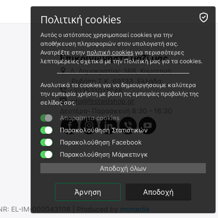
Πολιτική cookies
Αυτός ο ιστότοπος χρησιμοποιεί cookies για την
αποθήκευση πληροφοριών στον υπολογιστή σας.
Ανατρέξτε στην
πολιτική cookies
για περισσότερες
Επικοινωνήστε μαζί μας
λεπτομέρειες σχετικά με την Πολιτική μας για τα cookies.
Λ. Δημοκρατίας 36Β, Κομοτηνή
Ροδόπη,Τ.Κ. 69133, Ελλάδα
Αναλυτικά τα cookies για να δημιουργήσουμε καλύτερα
+302531071946
BLOWER BABY NITECORE
ΠΑΝΑΚΙ NITECORE, Stick-it
την εμπειρία χρήστη με βάση τις εμπειρίες προβολής της
Wrapper-L, Freesia Yellow
info@firstaidshop.gr
σελίδας σας.
9110101152
Δευτέρα- Παρασκευή 8:30 - 16:30
9110101198
Απαραίτητα cookies
Άμεσα διαθέσιμο
Άμεσα διαθέσιμο
Αποστολή σε 1 εως 3
Παρακολούθηση Στατιστικών
Αποστολή σε 1 εως 3
εργάσιμες
εργάσιμες
Παρακολούθηση Facebook
€
99.94
€
24.90
Παρακολούθηση Μάρκετινγκ
€
80.60
(χωρίς ΦΠΑ)
€
20.08
(χωρίς ΦΠΑ)
Αποδοχή όλων
Άρνηση
Αποδοχή
.SNR: EL-IM-000043108 | Produced by
momedia