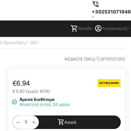
+302531071946
Καλάθι
Λογαριασμός
ORE BlowerBaby™ BB2
ΚΩΔΙΚΟΣ (SKU):
9110101250
€
6.94
€
5.60
(χωρίς ΦΠΑ)
Άμεσα διαθέσιμο
Αποστολή εντός 24 ωρών
+
−
Αγορά