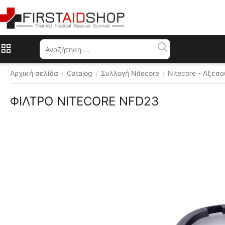
Μενού
Αρχική σελίδα
Catalog
Συλλογή Nitecore
Nitecore - Αξεσ
/
/
/
ΦΙΛΤΡΟ NITECORE NFD23