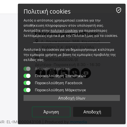
Πολιτική cookies
Αυτός ο ιστότοπος χρησιμοποιεί cookies για την
αποθήκευση πληροφοριών στον υπολογιστή σας.
Ανατρέξτε στην
πολιτική cookies
για περισσότερες
Επικοινωνήστε μαζί μας
λεπτομέρειες σχετικά με την Πολιτική μας για τα cookies.
Λ. Δημοκρατίας 36Β, Κομοτηνή
Ροδόπη,Τ.Κ. 69133, Ελλάδα
Αναλυτικά τα cookies για να δημιουργήσουμε καλύτερα
+302531071946
ΦΙΛΤΡΟ NITECORE NFR20
ΦΙΛΤΡΟ NITECORE NFG65
την εμπειρία χρήστη με βάση τις εμπειρίες προβολής της
info@firstaidshop.gr
σελίδας σας.
9110101420
9110101127
Δευτέρα- Παρασκευή 8:30 - 16:30
Απαραίτητα cookies
Άμεσα διαθέσιμο
Άμεσα διαθέσιμο
Αποστολή εντός 24 ωρών
Αποστολή σε 1 εως 3
Παρακολούθηση Στατιστικών
εργάσιμες
Παρακολούθηση Facebook
€
4.80
€
22.92
Παρακολούθηση Μάρκετινγκ
€
3.87
(χωρίς ΦΠΑ)
€
18.48
(χωρίς ΦΠΑ)
Αποδοχή όλων
Άρνηση
Αποδοχή
.SNR: EL-IM-000043108 | Produced by
momedia