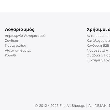
Λογαριασμός
Χρήσιμοι 
Δημιουργία Λογαριασμού
Αντιπροσωπεί
Σύνδεση
Κατάλογος ετ
Παραγγελίες
Χονδρική B2B
ΚΩΝΟΣ ΣΗΜΑΝΣΗΣ ΓΙΑ
ΚΩΝΟΣ DIFFUSER ΓΙΑ
ΦΑΚΟΥΣ NITECORE 32mm
ΦΑΚΟΥΣ NITECORE 32mm
Λίστα επιθυμίας
Νομοθεσία Α'
Καλάθι
Ομαδικές Παρ
9110100755
9110100754
Ευκαιρίες Ερ
Άμεσα διαθέσιμο
Άμεσα διαθέσιμο
Αποστολή σε 1 εως 3
Αποστολή σε 1 εως 3
εργάσιμες
εργάσιμες
€
5.90
€
5.90
€
4.76
(χωρίς ΦΠΑ)
€
4.76
(χωρίς ΦΠΑ)
© 2012 - 2026 FirstAidShop.gr. | Αρ. Γ.Ε.Μ