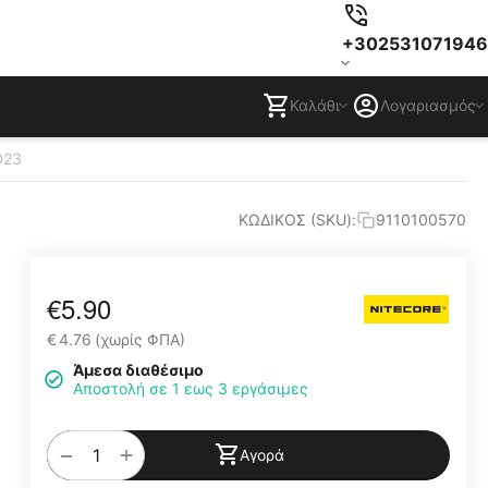
+302531071946
Καλάθι
Λογαριασμός
D23
ΚΩΔΙΚΟΣ (SKU):
9110100570
€
5.90
€
4.76
(χωρίς ΦΠΑ)
Άμεσα διαθέσιμο
Αποστολή σε 1 εως 3 εργάσιμες
+
−
Αγορά