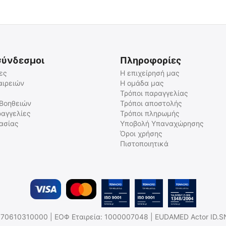
σύνδεσμοι
Πληροφορίες
ες
Η επιχείρησή μας
αιρειών
Η ομάδα μας
Τρόποι παραγγελίας
ΦΙΛΤΡΟ NITECORE NFR23
ΦΙΛΤΡΟ NITECORE NFR32
 Βοηθειών
Τρόποι αποστολής
αγγελίες
Τρόποι πληρωμής
9110100567
9110101168
γασίας
Υποβολή Υπαναχώρησης
Άμεσα διαθέσιμο
Άμεσα διαθέσιμο
Όροι χρήσης
Αποστολή σε 1 εως 3
Αποστολή σε 1 εως 3
εργάσιμες
εργάσιμες
Πιστοποιητικά
€
5.00
€
6.51
€
4.03
(χωρίς ΦΠΑ)
€
5.25
(χωρίς ΦΠΑ)
.Η: 170610310000 | ΕΟΦ Εταιρεία: 1000007048 | EUDAMED Actor ID