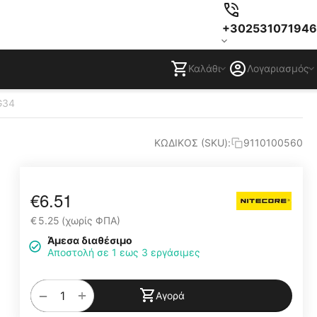
+302531071946
Καλάθι
Λογαριασμός
G34
ΚΩΔΙΚΟΣ (SKU):
9110100560
€
6.51
€
5.25
(χωρίς ΦΠΑ)
Άμεσα διαθέσιμο
Αποστολή σε 1 εως 3 εργάσιμες
+
−
Αγορά