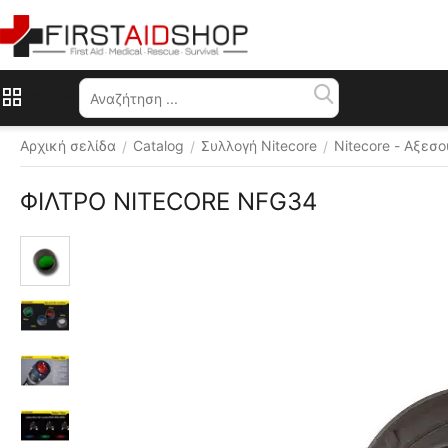
Μενού
Αρχική σελίδα
Catalog
Συλλογή Nitecore
Nitecore - Αξεσ
/
/
/
ΦΙΛΤΡΟ NITECORE NFG34