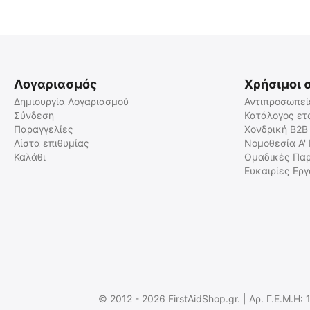
Λογαριασμός
Χρήσιμοι 
Δημιουργία Λογαριασμού
Αντιπροσωπεί
Σύνδεση
Κατάλογος ετ
Παραγγελίες
Χονδρική B2B
ΚΩΝΟΣ ΣΗΜΑΝΣΗΣ ΓΙΑ
ΚΩΝΟΣ DIFFUSER ΓΙΑ
ΦΑΚΟΥΣ NITECORE 32mm
ΦΑΚΟΥΣ NITECORE 32mm
Λίστα επιθυμίας
Νομοθεσία Α'
Καλάθι
Ομαδικές Παρ
9110100755
9110100754
Ευκαιρίες Ερ
Άμεσα διαθέσιμο
Άμεσα διαθέσιμο
Αποστολή σε 1 εως 3
Αποστολή σε 1 εως 3
εργάσιμες
εργάσιμες
€
5.90
€
5.90
€
4.76
(χωρίς ΦΠΑ)
€
4.76
(χωρίς ΦΠΑ)
© 2012 - 2026 FirstAidShop.gr. | Αρ. Γ.Ε.Μ