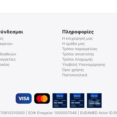
σύνδεσμοι
Πληροφορίες
ες
Η επιχείρησή μας
αιρειών
Η ομάδα μας
Τρόποι παραγγελίας
ΦΙΛΤΡΟ NITECORE NFR23
ΦΙΛΤΡΟ NITECORE NFR32
 Βοηθειών
Τρόποι αποστολής
αγγελίες
Τρόποι πληρωμής
9110100567
9110101168
γασίας
Υποβολή Υπαναχώρησης
Άμεσα διαθέσιμο
Άμεσα διαθέσιμο
Όροι χρήσης
Αποστολή σε 1 εως 3
Αποστολή σε 1 εως 3
εργάσιμες
εργάσιμες
Πιστοποιητικά
€
5.00
€
6.51
€
4.03
(χωρίς ΦΠΑ)
€
5.25
(χωρίς ΦΠΑ)
.Η: 170610310000 | ΕΟΦ Εταιρεία: 1000007048 | EUDAMED Actor ID