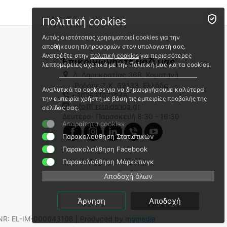
Πολιτική cookies
Αυτός ο ιστότοπος χρησιμοποιεί cookies για την
αποθήκευση πληροφοριών στον υπολογιστή σας.
Ανατρέξτε στην
πολιτική cookies
για περισσότερες
Επικοινωνήστε μαζί μας
λεπτομέρειες σχετικά με την Πολιτική μας για τα cookies.
Λ. Δημοκρατίας 36Β, Κομοτηνή
Ροδόπη,Τ.Κ. 69133, Ελλάδα
Αναλυτικά τα cookies για να δημιουργήσουμε καλύτερα
+302531071946
ΦΙΛΤΡΟ NITECORE NFR20
ΦΙΛΤΡΟ NITECORE NFG65
την εμπειρία χρήστη με βάση τις εμπειρίες προβολής της
info@firstaidshop.gr
σελίδας σας.
9110101420
9110101127
Δευτέρα- Παρασκευή 8:30 - 16:30
Απαραίτητα cookies
Άμεσα διαθέσιμο
Άμεσα διαθέσιμο
Αποστολή εντός 24 ωρών
Αποστολή σε 1 εως 3
Παρακολούθηση Στατιστικών
εργάσιμες
Παρακολούθηση Facebook
€
4.80
€
22.92
Παρακολούθηση Μάρκετινγκ
€
3.87
(χωρίς ΦΠΑ)
€
18.48
(χωρίς ΦΠΑ)
Αποδοχή όλων
Άρνηση
Αποδοχή
.SNR: EL-IM-000043108 | Produced by
momedia