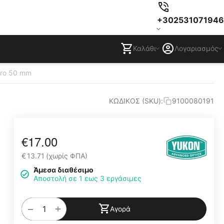
+302531071946
Καλάθι
Λογαριασμός
Pro 50 mm
ΚΩΔΙΚΟΣ (SKU):
9100080191
€
17.00
€
13.71
(χωρίς ΦΠΑ)
Άμεσα διαθέσιμο
Αποστολή σε 1 εως 3 εργάσιμες
+
−
Αγορά