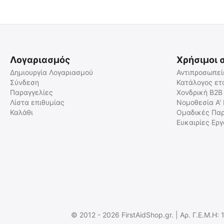
Λογαριασμός
Χρήσιμοι 
Δημιουργία Λογαριασμού
Αντιπροσωπεί
Σύνδεση
Κατάλογος ετ
Παραγγελίες
Χονδρική B2B
Κάλυμμα αντικειμενικού
Κάλυμμα αντικειμενικού
φακού YUKON PATROL 5x60
φακού Yukon 20-50x50
Λίστα επιθυμίας
Νομοθεσία Α'
(Πράσινο)
Καλάθι
Ομαδικές Παρ
9100080135
9100080165
Ευκαιρίες Ερ
Άμεσα διαθέσιμο
Άμεσα διαθέσιμο
Αποστολή σε 1 εως 3
Αποστολή σε 1 εως 3
εργάσιμες
εργάσιμες
€
3.00
€
3.00
€
2.42
(χωρίς ΦΠΑ)
€
2.42
(χωρίς ΦΠΑ)
© 2012 - 2026 FirstAidShop.gr. | Αρ. Γ.Ε.Μ