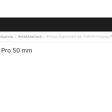
ούμενου
Ανταλλακτικά
Φίλτρο πορτοκαλί για YUKON Futurus 
/
/
s Pro 50 mm