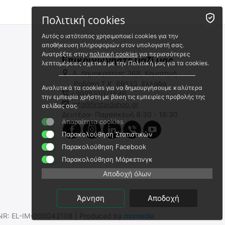
RANGER
9100080097
Πολιτική cookies
Άμεσα διαθέσιμο
Αποστολή σε 1 εως 3
Αυτός ο ιστότοπος χρησιμοποιεί cookies για την
εργάσιμες
αποθήκευση πληροφοριών στον υπολογιστή σας.
Ανατρέξτε στην
πολιτική cookies
για περισσότερες
Επικοινωνήστε μαζί μας
λεπτομέρειες σχετικά με την Πολιτική μας για τα cookies.
Λ. Δημοκρατίας 36Β, Κομοτηνή
Ροδόπη,Τ.Κ. 69133, Ελλάδα
Αναλυτικά τα cookies για να δημιουργήσουμε καλύτερα
+302531071946
Κάλυμμα αντικειμενικού
την εμπειρία χρήστη με βάση τις εμπειρίες προβολής της
φακού YUKON RANGER
info@firstaidshop.gr
σελίδας σας.
Δευτέρα- Παρασκευή 8:30 - 16:30
9100080166
Απαραίτητα cookies
Άμεσα διαθέσιμο
Παρακολούθηση Στατιστικών
Αποστολή σε 1 εως 3
εργάσιμες
Παρακολούθηση Facebook
€
3.00
€
4.95
Παρακολούθηση Μάρκετινγκ
€
2.42
(χωρίς ΦΠΑ)
€
3.99
(χωρίς ΦΠΑ)
Αποδοχή όλων
Άρνηση
Αποδοχή
.SNR: EL-IM-000043108 | Produced by
momedia