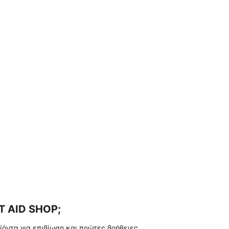
ST AID SHOP;
όντα για επιβίωση και πρώτες βοήθειες.