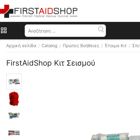
Μενού
Αρχική σελίδα
Catalog
Πρώτες Βοήθειες
Έτοιμα Κιτ
Σπι
/
/
/
/
FirstAidShop Κιτ Σεισμού
 ⛟ 
Δωρεάν 
αποστολή