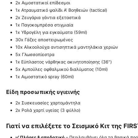
2x Αιμοστατικοί επίδεσμοι
1x Ατραυματικό ψαλίδι Α' Βοηθειών (tactical)
2x Ζευγάρια γάντια εξεταστικά
1x Παγοκομπρέσα στιγμιαία
1x Υδρογέλη για εγκαύματα (59ml)
30x Γάζες αποστειρωμένες
10x Αλκοολούχα αντισηπτικά μαντηλάκια χεριών
5x Γλωσσοπίεστρα
1x Εύπλαστος νάρθηκας ακινητοποίησης (36")
5x Αμπούλες οφθαλμικού διαλύματος (10ml)
1x Αιμοστατικό spray (60ml)
Είδη προσωπικής υγιεινής
2x Συσκευασίες χαρτομάντηλα
2x Ρολά χαρτί υγείας (3 φύλλο)
Γιατί να επιλέξετε το Σεισμικό Κιτ της FIR
✅ Πλήρες & αποδοτικό
– Περιλαμβάνει όλα τα βασικά προϊ