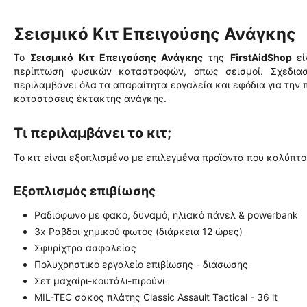
Σεισμικό Κιτ Επειγούσης Ανάγκης
Το
Σεισμικό Κιτ Επειγούσης Ανάγκης
της
FirstAidShop
ε
περίπτωση φυσικών καταστροφών, όπως σεισμοί. Σχεδι
περιλαμβάνει όλα τα απαραίτητα εργαλεία και εφόδια για την 
καταστάσεις έκτακτης ανάγκης.
Τι περιλαμβάνει το κιτ;
Το κιτ είναι εξοπλισμένο με επιλεγμένα προϊόντα που καλύπτ
Εξοπλισμός επιβίωσης
Ραδιόφωνο με φακό, δυναμό, ηλιακό πάνελ & powerbank
3x Ράβδοι χημικού φωτός (διάρκεια 12 ώρες)
Σφυρίχτρα ασφαλείας
Πολυχρηστικό εργαλείο επιβίωσης - διάσωσης
Σετ μαχαίρι-κουτάλι-πιρούνι
MIL-TEC σάκος πλάτης Classic Assault Tactical - 36 lt