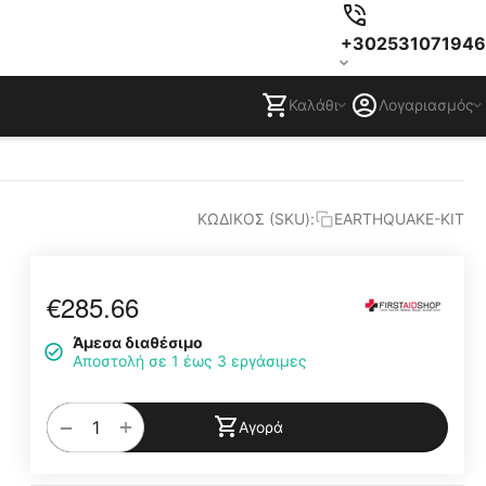
+302531071946
Καλάθι
Λογαριασμός
ΚΩΔΙΚΟΣ (SKU):
EARTHQUAKE-KIT
€
285.66
Άμεσα διαθέσιμο
Αποστολή σε 1 έως 3 εργάσιμες
+
−
Αγορά