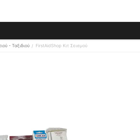
τιού - Ταξιδιού
FirstAidShop Κιτ Σεισμού
/