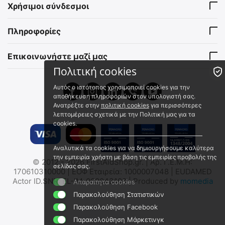
Αντιπυρικό Κάλυμα Αυχένα
KASK QUANTUM
Χρήσιμοι σύνδεσμοι
για Κράνος Dräger HPS
Αντιπυρικό Κάλυμμα
3500
Αυχένα
DR58434
WAC00079-514
Πληροφορίες
Άμεσα διαθέσιμο
Άμεσα διαθέσιμο
Αποστολή εντός 24 ωρών
Αποστολή εντός 24 ωρών
Επικοινωνήστε μαζί μας
€
74.90
€
124.00
€
60.40
(χωρίς ΦΠΑ)
€
100.00
(χωρίς ΦΠΑ)
Πολιτική cookies
Αυτός ο ιστότοπος χρησιμοποιεί cookies για την
αποθήκευση πληροφοριών στον υπολογιστή σας.
Ανατρέξτε στην
πολιτική cookies
για περισσότερες
λεπτομέρειες σχετικά με την Πολιτική μας για τα
cookies.
Αναλυτικά τα cookies για να δημιουργήσουμε καλύτερα
ELITE BAGS BAGDRAFT
την εμπειρία χρήστη με βάση τις εμπειρίες προβολής της
© 2012 - 2026 FirstAidShop.gr. | Αρ. Γ.Ε.Μ.Η:
Τσάντα Πυροσβέστη για
σελίδας σας.
170610310000 | ΕΟΦ Εταιρεία: 1000007048 | EUDAMED
Μπότες και Κράνος
EB05.023
Actor ID.SNR: EL-IM-000043108 | Produced by
momedia
Απαραίτητα cookies
Σε Απόθεμα
Παρακολούθηση Στατιστικών
€
83.33
Παρακολούθηση Facebook
€
67.20
(χωρίς ΦΠΑ)
Παρακολούθηση Μάρκετινγκ