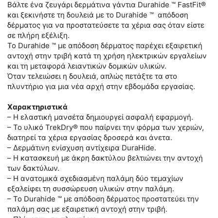
Βάλτε ένα ζευγάρι δερμάτινα γάντια Durahide ™ FastFit®
και ξεκινήστε τη δουλειά με το Durahide ™ απόδοση
δέρματος για να προστατεύσετε τα χέρια σας όταν είστε
σε πλήρη εξέλιξη.
Το Durahide ™ με απόδοση δέρματος παρέχει εξαιρετική
αντοχή στην τριβή κατά τη χρήση ηλεκτρικών εργαλείων
και τη μεταφορά λειαντικών δομικών υλικών.
Όταν τελειώσει η δουλειά, απλώς πετάξτε τα στο
πλυντήριο για μια νέα αρχή στην εβδομάδα εργασίας.
Χαρακτηριστικά
– Η ελαστική μανσέτα δημιουργεί ασφαλή εφαρμογή.
– Το υλικό TrekDry® που παίρνει την φόρμα των χεριών,
διατηρεί τα χέρια εργασίας δροσερά και άνετα.
– Δερμάτινη ενίσχυση αντίχειρα DuraHide.
– Η κατασκευή με άκρη δακτύλου βελτιώνει την αντοχή
των δακτύλων.
– Η ανατομικά σχεδιασμένη παλάμη δύο τεμαχίων
εξαλείφει τη συσσώρευση υλικών στην παλάμη.
– Το Durahide ™ με απόδοση δέρματος προστατεύει την
παλάμη σας με εξαιρετική αντοχή στην τριβή.