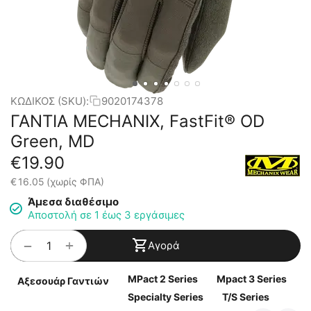
ΚΩΔΙΚΟΣ (SKU):
9020174378
ΓΑΝΤΙΑ MECHANIX, FastFit® OD
Green, MD
€
19.90
€
16.05
(χωρίς ΦΠΑ)
Άμεσα διαθέσιμο
Αποστολή σε 1 έως 3 εργάσιμες
+
−
Αγορά
MPact 2 Series
Mpact 3 Series
Αξεσουάρ Γαντιών
Specialty Series
T/S Series