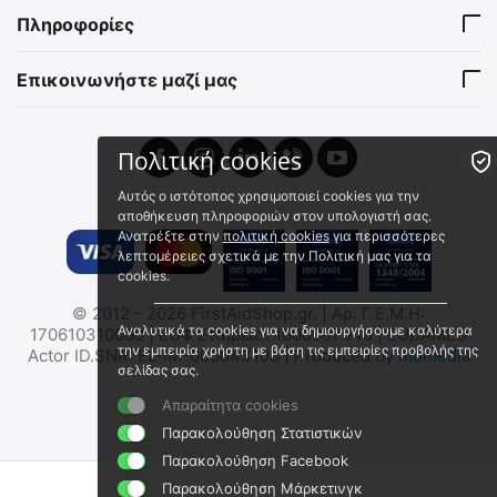
9020171556
9020172759
Πληροφορίες
Άμεσα διαθέσιμο
Άμεσα διαθέσιμο
Αποστολή σε 1 εως 3
Αποστολή σε 1 εως 3
εργάσιμες
εργάσιμες
Επικοινωνήστε μαζί μας
€
19.52
€
28.50
€
15.74
(χωρίς ΦΠΑ)
€
22.98
(χωρίς ΦΠΑ)
Πολιτική cookies
Αυτός ο ιστότοπος χρησιμοποιεί cookies για την
αποθήκευση πληροφοριών στον υπολογιστή σας.
Ανατρέξτε στην
πολιτική cookies
για περισσότερες
λεπτομέρειες σχετικά με την Πολιτική μας για τα
cookies.
© 2012 - 2026 FirstAidShop.gr. | Αρ. Γ.Ε.Μ.Η:
ΓΑΝΤΙΑ MECHANIX, Fastfit,
ΓΑΝΤΙΑ MECHANIX, Fastfit,
Αναλυτικά τα cookies για να δημιουργήσουμε καλύτερα
170610310000 | ΕΟΦ Εταιρεία: 1000007048 | EUDAMED
Covert
Coyote
την εμπειρία χρήστη με βάση τις εμπειρίες προβολής της
Actor ID.SNR: EL-IM-000043108 | Produced by
momedia
σελίδας σας.
9020172298
9020172802
Άμεσα διαθέσιμο
Άμεσα διαθέσιμο
Απαραίτητα cookies
Αποστολή σε 1 εως 3
Αποστολή σε 1 εως 3
Παρακολούθηση Στατιστικών
εργάσιμες
εργάσιμες
Παρακολούθηση Facebook
€
19.90
€
19.90
€
16.05
(χωρίς ΦΠΑ)
€
16.05
(χωρίς ΦΠΑ)
Παρακολούθηση Μάρκετινγκ