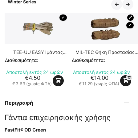
Winter Series
 ✔ 
🖍
 ✔ 
TEE-UU EASY Ιμάντας
MIL-TEC Θήκη Προστασίας
Ανάρτησης Γαντιών
Χεριών από το Κρύο τύπου
Διαθεσιμότητα:
Διαθεσιμότητα:
Muff
Αποστολή εντός 24 ωρών
Αποστολή εντός 24 ωρών
€
4.50
€
14.00
€
3.63
(χωρίς ΦΠΑ)
€
11.29
(χωρίς ΦΠΑ)
Περιγραφή
Γάντια επιχειρησιακής χρήσης
FastFit® OD Green