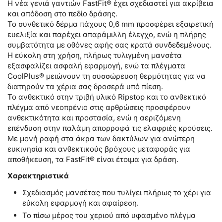
Η νέα γενιά γαντιών FastFit® έχει σχεδιαστεί για ακρίβεια
και απόδοση στο πεδίο δράσης.
Το συνθετικό δέρμα πάχους 0,6 mm προσφέρει εξαιρετική
ευελιξία και παρέχει απαράμιλλη έλεγχο, ενώ η πλήρης
συμβατότητα με οθόνες αφής σας κρατά συνδεδεμένους.
Η εύκολη στη χρήση, πλήρως τυλιγμένη μανσέτα
εξασφαλίζει ασφαλή εφαρμογή, ενώ τα πλέγματα
CoolPlus® μειώνουν τη συσσώρευση θερμότητας για να
διατηρούν τα χέρια σας δροσερά υπό πίεση.
Το ανθεκτικό στην τριβή υλικό Ripstop και το ανθεκτικό
πλέγμα από νεοπρένιο στις αρθρώσεις προσφέρουν
ανθεκτικότητα και προστασία, ενώ η αεριζόμενη
επένδυση στην παλάμη απορροφά τις ελαφριές κρούσεις.
Με μονή ραφή στα άκρα των δακτύλων για ανώτερη
ευκινησία και ανθεκτικούς βρόχους μεταφοράς για
αποθήκευση, τα FastFit® είναι έτοιμα για δράση.
Χαρακτηριστικά
Σχεδιασμός μανσέτας που τυλίγει πλήρως το χέρι για
εύκολη εφαρμογή και αφαίρεση.
Το πίσω μέρος του χεριού από υφασμένο πλέγμα