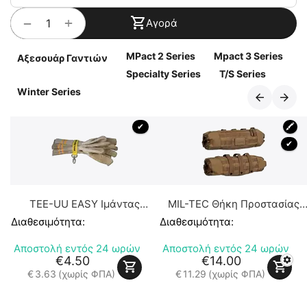
+
−
Αγορά
MPact 2 Series
Mpact 3 Series
Αξεσουάρ Γαντιών
Specialty Series
T/S Series
Winter Series
 ✔ 
🖍
 ✔ 
TEE-UU EASY Ιμάντας
MIL-TEC Θήκη Προστασίας
Ανάρτησης Γαντιών
Χεριών από το Κρύο τύπου
Διαθεσιμότητα:
Διαθεσιμότητα:
Muff
Αποστολή εντός 24 ωρών
Αποστολή εντός 24 ωρών
€
4.50
€
14.00
€
3.63
(χωρίς ΦΠΑ)
€
11.29
(χωρίς ΦΠΑ)