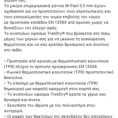
χεριών σας.
Τα μαύρα επιχειρησιακά γάντια M-Pact 0,5 mm έχουν
σχεδιαστεί για να προστατεύουν τους στρατιωτικούς και
τους επαγγελματίες του τομέα επιβολής του νόμου
με προστασία επιπέδου EN 13594 από κρούση χωρίς να
θυσιάζουν τον έλεγχο αφής.
Το αναπνέων ύφασμα TrekDry® που βρίσκεται στο πίσω
μέρος των χεριών σας για να μειώνει τη συσσώρευση
θερμότητας και να σας κρατάει δροσερούς και άνετους
στο πεδίο.
– Προστασία από κρούση με θερμοπλαστικό καουτσούκ
(TPR) πληροί το πρότυπο πρόσκρουσης EN 13594.
– Κωνικό θερμοπλαστικό καουτσούκ (TPR) προστατευτικό
δακτύλου.
– Το κλείσιμο με θερμοπλαστικό καουτσούκ (TPR)
δημιουργεί μια ασφαλή εφαρμογή στον καρπό σας.
– Το αναπνέων ύφασμα TrekDry® κρατά τα χέρια σας
δροσερά και άνετα.
– Σκουπίστε τον ιδρώτα με τον πολυεστέρα στον
αντίχειρα.
– Οι ραφές των δακτύλων της σκανδάλης δεν επιτρέπουν