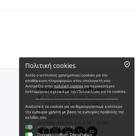
Πολιτική cookies
Αυτός ο ιστότοπος χρησιμοποιεί cookies για την
αποθήκευση πληροφοριών στον υπολογιστή σας.
Ανατρέξτε στην
πολιτική cookies
για περισσότερες
Επικοινωνήστε μαζί μας
λεπτομέρειες σχετικά με την Πολιτική μας για τα cookies.
Λ. Δημοκρατίας 36Β, Κομοτηνή
Ροδόπη,Τ.Κ. 69133, Ελλάδα
Αναλυτικά τα cookies για να δημιουργήσουμε καλύτερα
+302531071946
ΓΑΝΤΙΑ MECHANIX, M-Pact,
ΓΑΝΤΙΑ MECHANIX, M-pact,
την εμπειρία χρήστη με βάση τις εμπειρίες προβολής της
Κοφτά
MultiCam
info@firstaidshop.gr
σελίδας σας.
Δευτέρα- Παρασκευή 8:30 - 16:30
9020171438
9020171700
Απαραίτητα cookies
Άμεσα διαθέσιμο
Άμεσα διαθέσιμο
Παρακολούθηση Στατιστικών
Αποστολή σε 1 εως 3
Αποστολή σε 1 εως 3