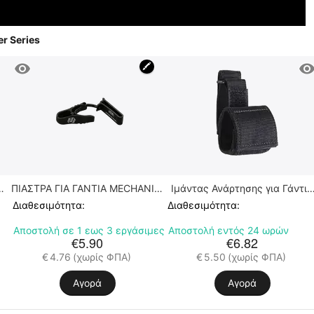
r Series
🖍
ΠΙΑΣΤΡΑ ΓΙΑ ΓΑΝΤΙΑ MECHANIX,
Ιμάντας Ανάρτησης για Γάντια
ff
Glove Clip Black
MIL-TEC
Διαθεσιμότητα:
Διαθεσιμότητα:
Αποστολή σε 1 εως 3 εργάσιμες
Αποστολή εντός 24 ωρών
€
5.90
€
6.82
€
4.76
(χωρίς ΦΠΑ)
€
5.50
(χωρίς ΦΠΑ)
Αγορά
Αγορά