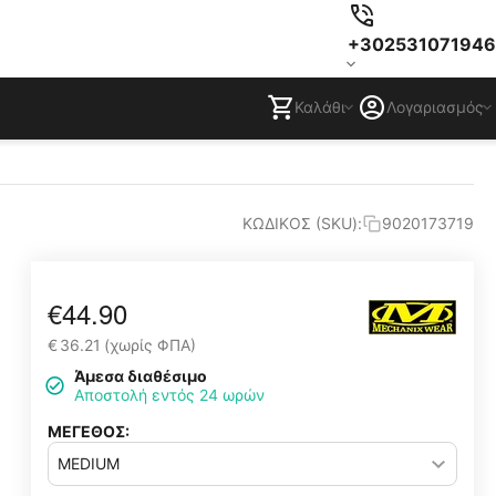
+302531071946
Καλάθι
Λογαριασμός
ΚΩΔΙΚΟΣ (SKU):
9020173719
€
44.90
€
36.21
(χωρίς ΦΠΑ)
Άμεσα διαθέσιμο
Αποστολή εντός 24 ωρών
ΜΕΓΕΘΟΣ: