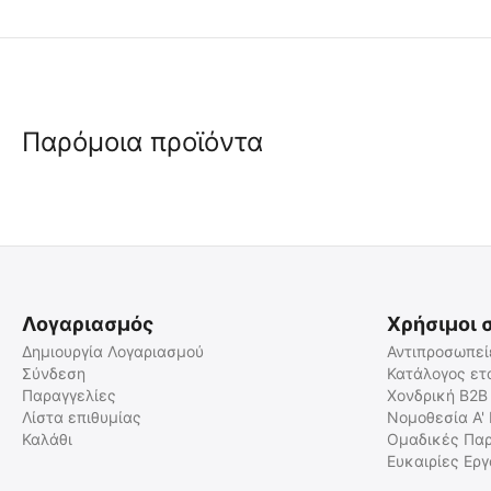
Παρόμοια προϊόντα
Λογαριασμός
Χρήσιμοι 
Δημιουργία Λογαριασμού
Αντιπροσωπεί
Σύνδεση
Κατάλογος ετ
Παραγγελίες
Χονδρική B2B
ΓΑΝΤΙΑ MECHANIX, M-PACT
ΓΑΝΤΙΑ MECHANIX, M-pact,
D5, Cut resistant
Olive Drab
Λίστα επιθυμίας
Νομοθεσία Α'
Καλάθι
Ομαδικές Παρ
9020172261
9020172804
Ευκαιρίες Ερ
Άμεσα διαθέσιμο
Άμεσα διαθέσιμο
Αποστολή σε 1 εως 3
Αποστολή σε 1 εως 3