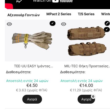
MPact 2 Series
T/S Series
Winte
Αξεσουάρ Γαντιών
 ✔ 
🖍
 ✔ 
TEE-UU EASY Ιμάντας
MIL-TEC Θήκη Προστασίας
Ανάρτησης Γαντιών
Χεριών από το Κρύο τύπου Mu
Διαθεσιμότητα:
Διαθεσιμότητα:
Αποστολή εντός 24 ωρών
Αποστολή εντός 24 ωρών
€
4.50
€
14.00
€
3.63
(χωρίς ΦΠΑ)
€
11.29
(χωρίς ΦΠΑ)
Αγορά
Αγορά