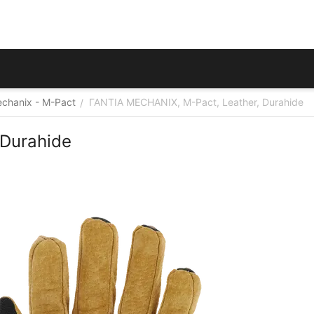
chanix - M-Pact
ΓΑΝΤΙΑ MECHANIX, M-Pact, Leather, Durahide
/
 Durahide