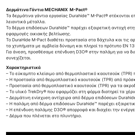
Δερμάτινα Γάντια MECHANIX M-Pact®
Τα δερμάτινα γάντια εργασίας Durahide™ M-Pact® στέκονται 
λειαντικά μέταλλα.
Το δέρμα επιδόσεων Durahide™ παρέχει εξαιρετική αντοχή στην
εφαρμογές οικιακής βελτίωσης.
Το DuraHide M-Pact διαθέτει προστασία στα δάχτυλα και τις
τα χτυπήματα με αμβλεία δύναμη και πληροί το πρότυπο EN 13
Για άνεση, προσθέσαμε επένδυση D3O® στην παλάμη για να δια
συνεχίζεται.
Χαρακτηριστικά
– Το εύκαμπτο κλείσιμο από θερμοπλαστικό καουτσούκ (TPR)
– Η προστασία από θερμοπλαστικό καουτσούκ (TPR) από πρόσ
– Προστασία από θερμοπλαστικό καουτσούκ (TPR) για τα ακρο
– Το υλικό TrekDry® που εφαρμόζει στη φόρμα διατηρεί τα χέρ
– Δερμάτινη ενίσχυση αντίχειρα από δέρμα επιδόσεων Durahid
– Η παλάμη από δέρμα επιδόσεων Durahide™ παρέχει εξαιρετικ
– Η επένδυση παλάμης D3O® απορροφά και διαχέει την ενέργ
– Δέρμα που πλένεται στο πλυντήριο.