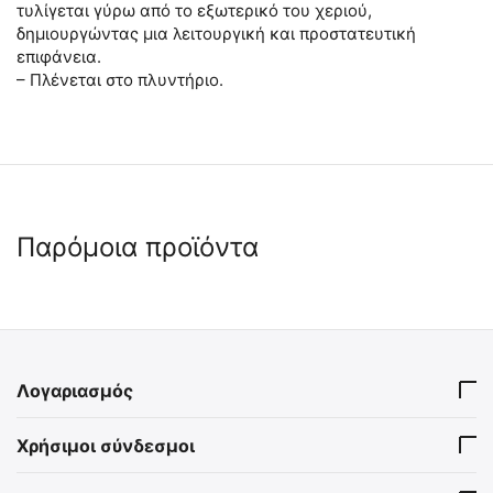
τυλίγεται γύρω από το εξωτερικό του χεριού,
δημιουργώντας μια λειτουργική και προστατευτική
επιφάνεια.
– Πλένεται στο πλυντήριο.
Παρόμοια προϊόντα
Λογαριασμός
ΓΑΝΤΙΑ MECHANIX, M-
ΓΑΝΤΙΑ MECHANIX, M-Pact,
Χρήσιμοι σύνδεσμοι
PACT D5, Cut resistant
Κοφτά σε 3 Δαχτυλα
9020172260
9020173465