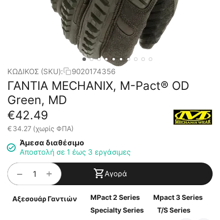
ΚΩΔΙΚΟΣ (SKU):
9020174356
ΓΑΝΤΙΑ MECHANIX, M-Pact® OD
Green, MD
€
42.49
€
34.27
(χωρίς ΦΠΑ)
Άμεσα διαθέσιμο
Αποστολή σε 1 έως 3 εργάσιμες
+
−
Αγορά
MPact 2 Series
Mpact 3 Series
Αξεσουάρ Γαντιών
Specialty Series
T/S Series