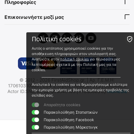
Πληροφορίες
Άμεσα διαθέσιμο
Άμεσα διαθέσιμο
Αποστολή σε 1 εως 3
Αποστολή εντός 24 ωρών
εργάσιμες
Επικοινωνήστε μαζί μας
€
44.90
€
49.90
€
36.21
(χωρίς ΦΠΑ)
€
40.24
(χωρίς ΦΠΑ)
Πολιτική cookies
Αυτός ο ιστότοπος χρησιμοποιεί cookies για την
αποθήκευση πληροφοριών στον υπολογιστή σας.
Ανατρέξτε στην
πολιτική cookies
για περισσότερες
λεπτομέρειες σχετικά με την Πολιτική μας για τα
cookies.
© 2012 - 2026 FirstAidShop.gr. | Αρ. Γ.Ε.Μ.Η:
ΓΑΝΤΙΑ MECHANIX,
ΓΑΝΤΙΑ MECHANIX, M-pact,
Αναλυτικά τα cookies για να δημιουργήσουμε καλύτερα
170610310000 | ΕΟΦ Εταιρεία: 1000007048 | EUDAMED
ColdWork M-Pact
MultiCam
την εμπειρία χρήστη με βάση τις εμπειρίες προβολής της
Actor ID.SNR: EL-IM-000043108 | Produced by
momedia
σελίδας σας.
9020172996
9020171726
Άμεσα διαθέσιμο
Άμεσα διαθέσιμο
Απαραίτητα cookies
Αποστολή σε 1 εως 3
Αποστολή σε 1 εως 3
Παρακολούθηση Στατιστικών
εργάσιμες
εργάσιμες
Παρακολούθηση Facebook
€
42.90
€
42.49
€
34.60
(χωρίς ΦΠΑ)
€
34.27
(χωρίς ΦΠΑ)
Παρακολούθηση Μάρκετινγκ