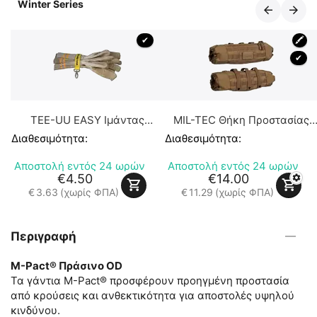
Winter Series
 ✔ 
🖍
 ✔ 
TEE-UU EASY Ιμάντας
MIL-TEC Θήκη Προστασίας
Ανάρτησης Γαντιών
Χεριών από το Κρύο τύπου
Διαθεσιμότητα:
Διαθεσιμότητα:
Muff
Αποστολή εντός 24 ωρών
Αποστολή εντός 24 ωρών
€
4.50
€
14.00
€
3.63
(χωρίς ΦΠΑ)
€
11.29
(χωρίς ΦΠΑ)
Περιγραφή
M-Pact® Πράσινο OD
Τα γάντια M-Pact® προσφέρουν προηγμένη προστασία
από κρούσεις και ανθεκτικότητα για αποστολές υψηλού
κινδύνου.