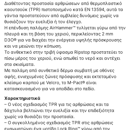
Διαθέτοντας προστασία αρθρώσεων από θερμοπλαστικό
καουτσούκ (TPR) πιστοποιημένο κατά EN 13594, αυτά τα
γάντια προστατεύουν από αμβλείες δυνάμεις χωρίς να
θυσιάζουν την ευελιξία ή τον έλεγχο.
Η επένδυση παλάμης AirHammer™ τυλίγεται γύρω από την
πλευρά και τη βάση του χεριού, περικλείοντας 2 mm
D3O® για να διαχέει την ενέργεια υψηλής πρόσκρουσης
και να μειώνει την κόπωση.
Το ανθεκτικό στην τριβή ύφασμα Ripstop προστατεύει το
πίσω μέρος του χεριού, ενώ απωθεί το νερό και αντέχει
στα σκισίματα.
Με παλάμη από συνθετικό δέρμα συμβατή με οθόνες
αφής, ενισχυμένες ζώνες πρόσφυσης και εκτεταμένο
κλείσιμο καρπού με Velcro, το M-Pact® είναι
κατασκευασμένο για να αποδίδει στο πεδίο.
Χαρακτηριστικά
– Ο νέος σχεδιασμός TPR για τις αρθρώσεις και τα
δάχτυλα βελτιώνει την ευελιξία και την επιδεξιότητα
χωρίς να θυσιάζει την προστασία.
– Ο συγκολλημένος σχεδιασμός TPR στις αρθρώσεις
ενσωματώνει ένα μοτίβο Lock Ring™ γύρω από τον