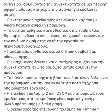
αντίχειρα, αυξάνοντας την ανθεκτικότητα σε μια περιοχή
υψηλής φθοράς και χωρίς την ανάγκη για ευάλωτες
ραφές.
– Ο εκτεταμένος σχεδιασμός κλεισίματος καρπού με
Velcro παρέχει ασφαλή εφαρμογή.
– Το υδατοαπωθητικό και ανθεκτικό στην τριβή υλικό
Ripstop επενδύει το πίσω μέρος του χεριού, μειώνοντας
τον κίνδυνο σκισίματος κατά την εργασία σε
περιορισμένους χώρους.
– Παλάμη από συνθετικό δέρμα 0,8 mm συμβατή με
οθόνες αφής.
– Ο ενισχυμένος δείκτης και ο αντίχειρας αυξάνουν την
ανθεκτικότητα, ενώ το ραβδωτό μοτίβο αυξάνει την
πρόσφυση.
– Το πάνελ πρόσφυσης στη βάση των δακτύλων βελτιώνει
την πρόσφυση και την ανθεκτικότητα κατά τη χρήση
οποιουδήποτε εργαλείου.
– Η επένδυση παλάμης 2 mm D3O® που απορροφά τους
κραδασμούς και τις κρούσεις είναι περιτυλιγμένη με
υλικό πρόσφυσης με διπλή ραφή.
– Ο σχεδιασμός της επένδυσης παλάμης AirHammer™