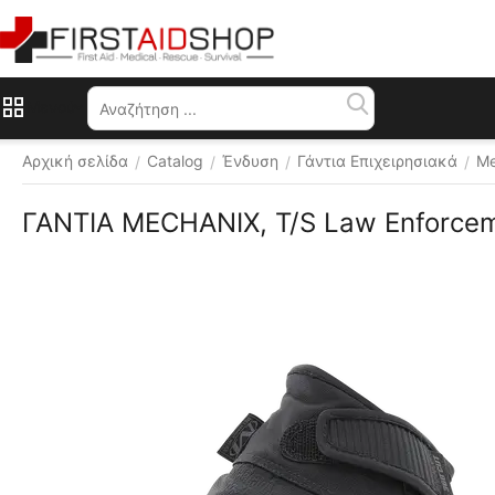
Μενού
Αρχική σελίδα
Catalog
Ένδυση
Γάντια Επιχειρησιακά
Me
/
/
/
/
ΓΑΝΤΙΑ MECHANIX, T/S Law Enforceme