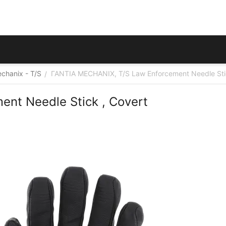
chanix - T/S
ΓΑΝΤΙΑ MECHANIX, T/S Law Enforcement Needle Stic
/
nt Needle Stick , Covert