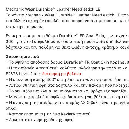
Mechanix Wear Durahide™ Leather Needlestick LE
Τα γάντια Mechanix Wear Durahide™ Leather Needlestick LE π
και άλλες αιχμηρές απειλές που μπορεί να αντιμετωπίσουν οι
κατά την υπηρεσία.
Ενσωματώσαμε στο δέρμα Durahide™ FR Goat Skin, την τεχνολ
360° για να εξασφαλίσουμε ουσιαστική προστασία από βελόνες
δάχτυλα και την παλάμη για βελτιωμένη αντοχή, κράτημα και 
Χαρακτηριστικά
– Το υψηλής απόδοσης δέρμα Durahide™ FR Goat Skin παρέχει β
– Η τεχνολογία ArmorCore™ καλύπτει ολόκληρη την παλάμη κα
F2878 Level 2 από
διάτρηση με βελόνα
– Η επένδυση κοπής 360° επιτρέπει στο γάντι να αποκτήσει πι
– Αντιολισθητική υφή στα δάχτυλα και την παλάμη που παρέχε
– Το ρυθμιζόμενο κλείσιμο με άγκιστρο και βρόχο εξασφαλίζε
– Μανσέτα χαμηλού προφίλ σχεδιασμένη για βέλτιστη κινητικότ
– Η ενίσχυση της παλάμης της σειράς AX G βελτιώνει την ανθε
όπλα.
– Κατασκευασμένο με νήμα Kevlar® παντού.
– Δυνατότητα χρήσης οθόνης αφής.