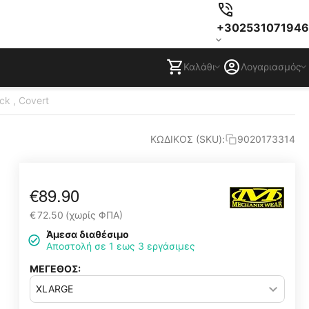
+302531071946
Καλάθι
Λογαριασμός
k , Covert
ΚΩΔΙΚΟΣ (SKU):
9020173314
€
89.90
€
72.50
(χωρίς ΦΠΑ)
Άμεσα διαθέσιμο
Αποστολή σε 1 εως 3 εργάσιμες
ΜΕΓΕΘΟΣ: