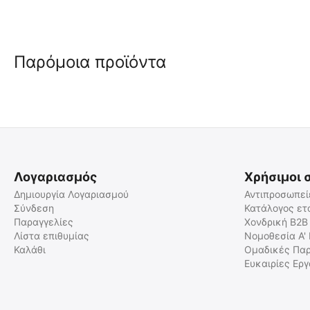
Παρόμοια προϊόντα
Λογαριασμός
Χρήσιμοι 
Δημιουργία Λογαριασμού
Αντιπροσωπεί
Σύνδεση
Κατάλογος ετ
Παραγγελίες
Χονδρική B2B
ΓΑΝΤΙΑ MECHANIX, M-pact,
ΓΑΝΤΙΑ MECHANIX, T/S
Covert, T/S 0.5mm
Recon Covert
Λίστα επιθυμίας
Νομοθεσία Α'
Καλάθι
Ομαδικές Παρ
9020172773
9020172022
Ευκαιρίες Ερ
Άμεσα διαθέσιμο
Άμεσα διαθέσιμο
Αποστολή σε 1 εως 3
Αποστολή σε 1 εως 3
εργάσιμες
εργάσιμες