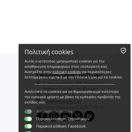
Πολιτική cookies
Αυτός ο ιστότοπος χρησιμοποιεί cookies για την
αποθήκευση πληροφοριών στον υπολογιστή σας.
Ανατρέξτε στην
πολιτική cookies
για περισσότερες
Επικοινωνήστε μαζί μας
λεπτομέρειες σχετικά με την Πολιτική μας για τα cookies.
Λ. Δημοκρατίας 36Β, Κομοτηνή
Ροδόπη,Τ.Κ. 69133, Ελλάδα
Αναλυτικά τα cookies για να δημιουργήσουμε καλύτερα
+302531071946
ΓΑΝΤΙΑ MECHANIX, T/S
ΓΑΝΤΙΑ MECHANIX, T/S
την εμπειρία χρήστη με βάση τις εμπειρίες προβολής της
Element Covert
Pursuit CR5 Covert , Womans
info@firstaidshop.gr
σελίδας σας.
Δευτέρα- Παρασκευή 8:30 - 16:30
9020172170
9020172584
Απαραίτητα cookies
Άμεσα διαθέσιμο
Άμεσα διαθέσιμο
Παρακολούθηση Στατιστικών
Αποστολή σε 1 εως 3
Αποστολή σε 1 εως 3
εργάσιμες
εργάσιμες
Παρακολούθηση Facebook