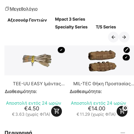
Μεγεθολόγιο
Mpact 3 Series
Αξεσουάρ Γαντιών
Specialty Series
T/S Series
 ✔ 
🖍
 ✔ 
TEE-UU EASY Ιμάντας
MIL-TEC Θήκη Προστασίας
Ανάρτησης Γαντιών
Χεριών από το Κρύο τύπου
Διαθεσιμότητα:
Διαθεσιμότητα:
Muff
Αποστολή εντός 24 ωρών
Αποστολή εντός 24 ωρών
€
4.50
€
14.00
€
3.63
(χωρίς ΦΠΑ)
€
11.29
(χωρίς ΦΠΑ)
Περιγραφή