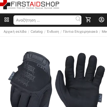
Αρχική σελίδα
Catalog
Ένδυση
Γάντια Επιχειρησιακά
Mec
/
/
/
/