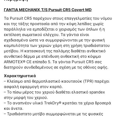
ΓΑΝΤΙΑ MECHANIX,T/S Pursuit CR5 Covert MD
Τα Pursuit CR5 παρέχουν στους επαγγελματίες του νόμου
και της τάξης προστασία από την κόψη λεπίδας χωρίς
παράλληλα να εμποδίζεται ο χειρισμός των όπλων ή η
εκτέλεση σωματικού ελέγχου. Τα γάντια είναι
σχεδιασμένα ώστε να συμμορφώνονται με την φυσική
καμπυλότητα των χεριών χάρη στη χρήση τρισδιάστατου
μοτίβου. Η κατασκευή της παλάμης διαθέτει ανθεκτικό
συνθετικό δέρμα με επένδυση ανθεκτική στο κόψιμο
ARMOTEX® CE επίπεδο 5. Τα γάντια Pursuit CR5 σας
διατηρούν συνδεδεμένους σε σχέση με τις οθόνες αφής.
Χαρακτηριστικά
– Κλείσιμο από θερμοπλαστικό καουτσούκ (TPR) παρέχει
ασφαλή εφαρμογή στον καρπό.
– Το πίσω μέρος του χεριού διαθέτει ελαστικό spandex
στην μορφή του χεριού.
– Το αναπνέον υλικό TrekDry® κρατάει τα χέρια δροσερά
και άνετα.
– Τρισδιάστατο μοτίβο συμμορφώνεται με τις φυσικές