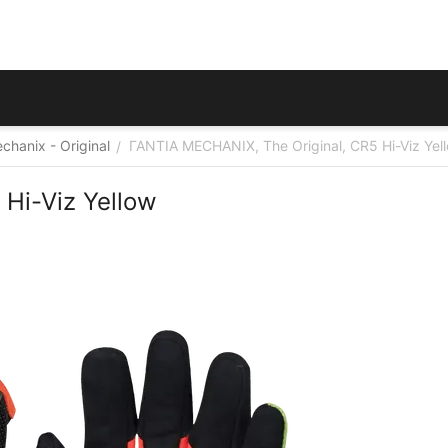
chanix - Original
ΓΑΝΤΙΑ MECHANIX, The Original, CR5 Hi-Viz Yel
/
Hi-Viz Yellow