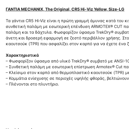
ΓΑΝΤΙΑ MECHANIX, The Original, CR5 Hi-Viz Yellow, Size-LG
Τα γάντια CR5 Hi-Viz είναι η πρώτη γραμμή άμυνας κατά του κ
συνθετική παλάμη με εσωτερική επένδυση ARMOTEX® CUT παρ
παλάμη και τα δάχτυλα. Φωσφορίζον ύφασμα TrekDry® συμβατό 
άνετη και δροσερή εφαρμογή σε ζεστό περιβάλλον χρήσης. Στ
καουτσούκ (TPR) που ασφαλίζει στον καρπό για να έχετε ένα 
Χαρακτηριστικά
– Φωσφορίζον ύφασμα από υλικό TrekDry® συμβατό με ANSI-10
– Συνθετική παλάμη με εσωτερική επίστρωση Armotex® Cut πα
– Κλείσιμο στον καρπό από θερμοπλαστικό καουτσούκ (TPR) μ
– Κομμάτια ενίσχυσης σε περιοχές υψηλής φθοράς, βελτιώνουν
– Πλένονται στο πλυντήριο.