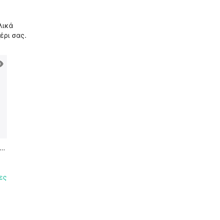
λικά
έρι σας.
,
ες