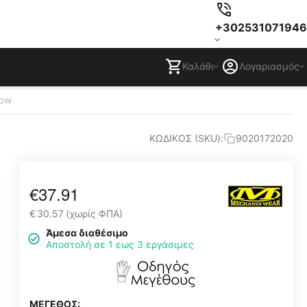
+302531071946
Καλάθι
Λογαριασμός
low
ΚΩΔΙΚΟΣ (SKU):
9020172020
€
37.91
€
30.57
(χωρίς ΦΠΑ)
Άμεσα διαθέσιμο
Αποστολή σε 1 εως 3 εργάσιμες
ΜΕΓΕΘΟΣ: