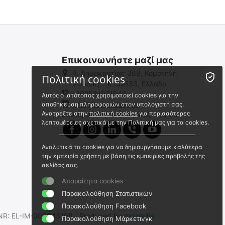
Επικοινωνήστε μαζί μας
Λ. Δημοκρατίας 36Β, Κομοτηνή
Πολιτική cookies
Ροδόπη,Τ.Κ. 69133, Ελλάδα
+302531071946
Αυτός ο ιστότοπος χρησιμοποιεί cookies για την
info@firstaidshop.gr
αποθήκευση πληροφοριών στον υπολογιστή σας.
Ανατρέξτε στην
πολιτική cookies
για περισσότερες
Δευτέρα- Παρασκευή 8:30 - 16:30
λεπτομέρειες σχετικά με την Πολιτική μας για τα cookies.
Αναλυτικά τα cookies για να δημιουργήσουμε καλύτερα
την εμπειρία χρήστη με βάση τις εμπειρίες προβολής της
σελίδας σας.
Απαραίτητα cookies
Παρακολούθηση Στατιστικών
Παρακολούθηση Facebook
.SNR: EL-IM-000043108 | Produced by
momedia
Παρακολούθηση Μάρκετινγκ