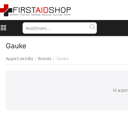
Μενού
Gauke
Αρχική σελίδα
Brands
Gauke
/
/
Η κατη