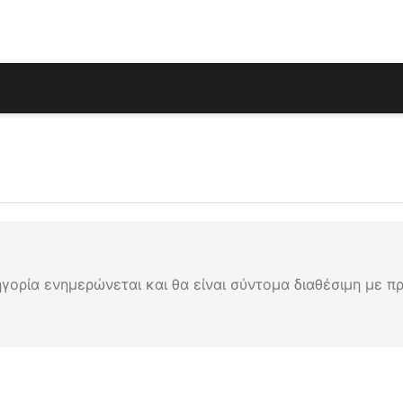
γορία ενημερώνεται και θα είναι σύντομα διαθέσιμη με π