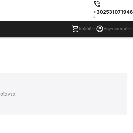
+302531071946
Καλάθι
Λογαριασμός
ροϊόντα