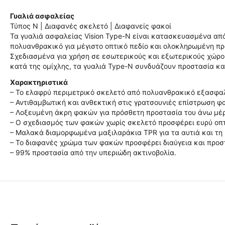
Γυαλιά ασφαλείας
Τύπος N | Διαφανές σκελετό | Διαφανείς φακοί
Τα γυαλιά ασφαλείας Vision Type-N είναι κατασκευασμένα από
πολυανθρακικό για μέγιστο οπτικό πεδίο και ολοκληρωμένη πρ
Σχεδιασμένα για χρήση σε εσωτερικούς και εξωτερικούς χώρ
κατά της ομίχλης, τα γυαλιά Type-N συνδυάζουν προστασία κα
Χαρακτηριστικά
– Το ελαφρύ περιμετρικό σκελετό από πολυανθρακικό εξασφαλ
– Αντιθαμβωτική και ανθεκτική στις γρατσουνιές επίστρωση φ
– Λοξευμένη άκρη φακών για πρόσθετη προστασία του άνω μέ
– Ο σχεδιασμός των φακών χωρίς σκελετό προσφέρει ευρύ οπτ
– Μαλακά διαμορφωμένα μαξιλαράκια TPR για τα αυτιά και τη 
– Το διαφανές χρώμα των φακών προσφέρει διαύγεια και προσ
– 99% προστασία από την υπεριώδη ακτινοβολία.