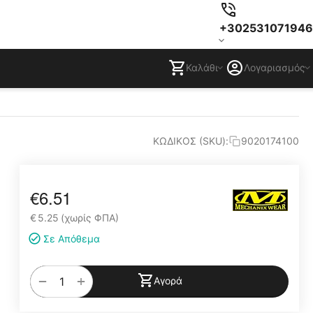
+302531071946
Καλάθι
Λογαριασμός
ΚΩΔΙΚΟΣ (SKU):
9020174100
€
6.51
€
5.25
(χωρίς ΦΠΑ)
Σε Απόθεμα
+
−
Αγορά