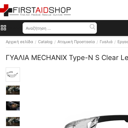
Μενού
Αρχική σελίδα
Catalog
Ατομική Προστασία
Γυαλιά
Εργα
/
/
/
/
ΓΥΑΛΙΑ MECHANIX Type-N S Clear Le