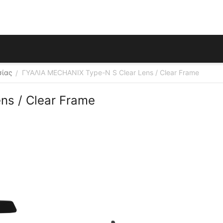
σίας
ΓΥΑΛΙΑ MECHANIX Type-N S Clear Lens / Clear Frame
/
ns / Clear Frame