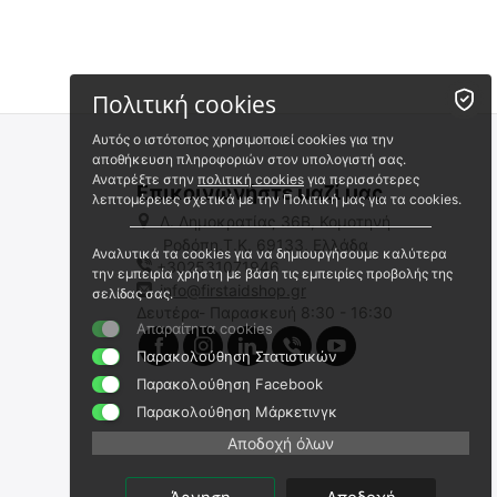
Πολιτική cookies
Αυτός ο ιστότοπος χρησιμοποιεί cookies για την
αποθήκευση πληροφοριών στον υπολογιστή σας.
Ανατρέξτε στην
πολιτική cookies
για περισσότερες
Επικοινωνήστε μαζί μας
λεπτομέρειες σχετικά με την Πολιτική μας για τα cookies.
Λ. Δημοκρατίας 36Β, Κομοτηνή
Ροδόπη,Τ.Κ. 69133, Ελλάδα
Αναλυτικά τα cookies για να δημιουργήσουμε καλύτερα
+302531071946
Swiss Eye Fog Stop Tactical
ΘΗΚΗ ΓΙΑ ΓΥΑΛΙΑ MECHANIX
την εμπειρία χρήστη με βάση τις εμπειρίες προβολής της
, VMC-05
info@firstaidshop.gr
σελίδας σας.
SE - 62036
Δευτέρα- Παρασκευή 8:30 - 16:30
9020173871
Απαραίτητα cookies
Άμεσα διαθέσιμο
Άμεσα διαθέσιμο
Αποστολή σε 1 εως 3
Παρακολούθηση Στατιστικών
Αποστολή εντός 24 ωρών
εργάσιμες
Παρακολούθηση Facebook
€
7.50
€
24.90
Παρακολούθηση Μάρκετινγκ
€
6.05
(χωρίς ΦΠΑ)
€
20.08
(χωρίς ΦΠΑ)
Αποδοχή όλων