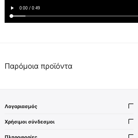
Παρόμοια προϊόντα
 ✔ 
 ✔ 
 ✔ 
 ✔ 
Λογαριασμός
Γυαλιά Προστασίας
Γυαλιά Ασφαλείας Warrior
Χρήσιμοι σύνδεσμοι
Safety CE & EN166
SP/PE/007
SP/PE/033
Πληροφορίες