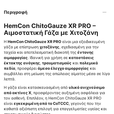
Περιγραφή
HemCon ChitoGauze XR PRO –
Αιμοστατική Γάζα με Χιτοζάνη
Η
HemCon ChitoGauze XR PRO
είναι μια εξειδικευμένη
γάζα με επίστρωση
χιτοζάνης
, σχεδιασμένη για την
ταχεία και αποτελεσματική διακοπή της
έντονης
αιμορραγίας
. Ιδανική για χρήση σε
καταστάσεις
έκτακτης ανάγκης
,
τραυματισμούς
και
πολεμικά
πεδία
, προσφέρει
άμεσο έλεγχο αιμορραγίας
και
συμβάλλει στη μείωση της απώλειας αίματος μέσα σε λίγα
λεπτά.
Η γάζα είναι κατασκευασμένη από
υλικό ανιχνεύσιμο
από ακτίνες Χ
, προσφέροντας αυξημένη ασφάλεια για
τον ασθενή. Επιπλέον, η HemCon ChitoGauze XR PRO
είναι
εγκεκριμένη από το CoTCCC
, γεγονός που την
καθιστά αξιόπιστη επιλογή για επαγγελματίες υγείας και