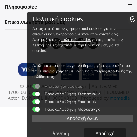
SP/DR/651
SP/DR/658
Πληροφορίες
Άμεσα διαθέσιμο
Άμεσα διαθέσιμο
Αποστολή εντός 24 ωρών
Αποστολή εντός 24 ωρών
Πολιτική cookies
Επικοινωνήστε μαζί μας
€
25.90
€
64.98
€
22.92
(χωρίς ΦΠΑ)
€
57.50
(χωρίς ΦΠΑ)
Αυτός ο ιστότοπος χρησιμοποιεί cookies για την
αποθήκευση πληροφοριών στον υπολογιστή σας.
Ανατρέξτε στην
πολιτική cookies
για περισσότερες
λεπτομέρειες σχετικά με την Πολιτική μας για τα
cookies.
Αναλυτικά τα cookies για να δημιουργήσουμε καλύτερα
την εμπειρία χρήστη με βάση τις εμπειρίες προβολής της
σελίδας σας.
Συρραπτικό Δέρματος Μιας
Αιμοστατικό Βαμβάκι 2gr
© 2012 - 2026 FirstAidShop.gr. | Αρ. Γ.Ε.Μ.Η:
Απαραίτητα cookies
Χρήσης
170610310000 | ΕΟΦ Εταιρεία: 1000007048 | EUDAMED
Παρακολούθηση Στατιστικών
2020624
01.03.0217
Actor ID.SNR: EL-IM-000043108 | Produced by
momedia
Παρακολούθηση Facebook
Άμεσα διαθέσιμο
Άμεσα διαθέσιμο
Αποστολή εντός 24 ωρών
Παρακολούθηση Μάρκετινγκ
Αποστολή εντός 24 ωρών
€
8.50
€
6.80
Αποδοχή όλων
€
7.52
(χωρίς ΦΠΑ)
€
5.48
(χωρίς ΦΠΑ)
Άρνηση
Αποδοχή