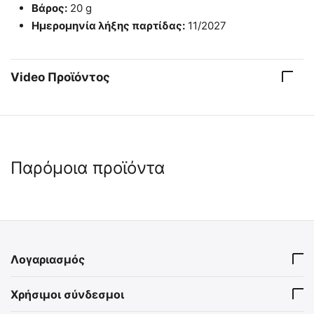
Βάρος:
20 g
Ημερομηνία λήξης παρτίδας:
11/2027
Video Προϊόντος
Παρόμοια προϊόντα
Λογαριασμός
Celox Αιμοστατικοί Κόκκοι
Celox Αιμοστατική Γάζα
Χρήσιμοι σύνδεσμοι
σε Φακελάκι 15gr
RAPID Z-Fold (7.6cm x 1.5m)