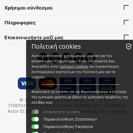
Χρήσιμοι σύνδεσμοι
Πληροφορίες
Επικοινωνήστε μαζί μας
Πολιτική cookies
Αυτός ο ιστότοπος χρησιμοποιεί cookies για την
αποθήκευση πληροφοριών στον υπολογιστή σας.
Ανατρέξτε στην
πολιτική cookies
για περισσότερες
λεπτομέρειες σχετικά με την Πολιτική μας για τα
cookies.
Αναλυτικά τα cookies για να δημιουργήσουμε καλύτερα
την εμπειρία χρήστη με βάση τις εμπειρίες προβολής της
© 2012 - 2026 FirstAidShop.gr. | Αρ. Γ.Ε.Μ.Η:
σελίδας σας.
170610310000 | ΕΟΦ Εταιρεία: 1000007048 | EUDAMED
Actor ID.SNR: EL-IM-000043108 | Produced by
momedia
Απαραίτητα cookies
Παρακολούθηση Στατιστικών
Παρακολούθηση Facebook