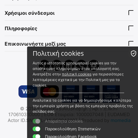
ΙΜΑΝΤΑΣ ΚΕΦΑΛΗΣ ΓΙΑ
ΙΜΑΝΤΑΣ ΚΕΦΑΛΗΣ ΓΙΑ
Χρήσιμοι σύνδεσμοι
ΦΑΚΟΥΣ NITECORE HC60 /
ΦΑΚΟΥΣ NITECORE NU43
HC65 / HC30 / HC33
9110100792
9110101324
Πληροφορίες
Άμεσα διαθέσιμο
Άμεσα διαθέσιμο
Αποστολή σε 1 εως 3
Αποστολή εντός 24 ωρών
εργάσιμες
Επικοινωνήστε μαζί μας
€
5.90
€
8.48
€
4.76
(χωρίς ΦΠΑ)
Πολιτική cookies
€
6.84
(χωρίς ΦΠΑ)
Αυτός ο ιστότοπος χρησιμοποιεί cookies για την
αποθήκευση πληροφοριών στον υπολογιστή σας.
Ανατρέξτε στην
πολιτική cookies
για περισσότερες
λεπτομέρειες σχετικά με την Πολιτική μας για τα
cookies.
Αναλυτικά τα cookies για να δημιουργήσουμε καλύτερα
την εμπειρία χρήστη με βάση τις εμπειρίες προβολής της
© 2012 - 2026 FirstAidShop.gr. | Αρ. Γ.Ε.Μ.Η:
ΙΜΑΝΤΑΣ ΚΕΦΑΛΗΣ ΓΙΑ
Helmet Clip (Pack of 4),
σελίδας σας.
170610310000 | ΕΟΦ Εταιρεία: 1000007048 | EUDAMED
ΦΑΚΟΥΣ NITECORE NU17
NITECORE
Actor ID.SNR: EL-IM-000043108 | Produced by
momedia
Απαραίτητα cookies
9110101117
9020051420
Παρακολούθηση Στατιστικών
Άμεσα διαθέσιμο
Άμεσα διαθέσιμο
Παρακολούθηση Facebook