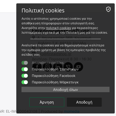
Πολιτική cookies
Αυτός ο ιστότοπος χρησιμοποιεί cookies για την
αποθήκευση πληροφοριών στον υπολογιστή σας.
Ανατρέξτε στην
πολιτική cookies
για περισσότερες
Επικοινωνήστε μαζί μας
λεπτομέρειες σχετικά με την Πολιτική μας για τα cookies.
Λ. Δημοκρατίας 36Β, Κομοτηνή
Ροδόπη,Τ.Κ. 69133, Ελλάδα
Αναλυτικά τα cookies για να δημιουργήσουμε καλύτερα
+302531071946
Βάση στήριξης στον ιμάντα
ΙΜΑΝΤΑΣ+ΒΑΣΗ ΓΙΑ ΦΑΚΟΥΣ
την εμπειρία χρήστη με βάση τις εμπειρίες προβολής της
φακού Nitecore NU43 -
ΚΕΦΑΛΗΣ NITECORE NU21
info@firstaidshop.gr
σελίδας σας.
Μαύρη
Δευτέρα- Παρασκευή 8:30 - 16:30
9110101323
9110101318
Απαραίτητα cookies
Άμεσα διαθέσιμο
Άμεσα διαθέσιμο
Παρακολούθηση Στατιστικών
Αποστολή εντός 24 ωρών
Αποστολή εντός 24 ωρών
Παρακολούθηση Facebook
€
3.00
€
5.90
Παρακολούθηση Μάρκετινγκ
€
2.42
(χωρίς ΦΠΑ)
€
4.76
(χωρίς ΦΠΑ)
Αποδοχή όλων
Άρνηση
Αποδοχή
.SNR: EL-IM-000043108 | Produced by
momedia