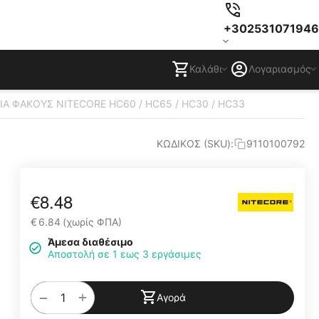
+302531071946
Καλάθι
Λογαριασμός
ΙΑ ΦΑΚΟΥΣ NITECORE HC60 / HC65 / HC30 / HC33
ΚΩΔΙΚΟΣ (SKU):
9110100792
€
8.48
€
6.84
(χωρίς ΦΠΑ)
Άμεσα διαθέσιμο
Αποστολή σε 1 εως 3 εργάσιμες
+
−
Αγορά