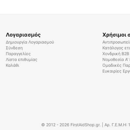
Λογαριασμός
Χρήσιμοι 
Δημιουργία Λογαριασμού
Αντιπροσωπεί
Σύνδεση
Κατάλογος ετ
Παραγγελίες
Χονδρική B2B
ΙΜΑΝΤΑΣ ΚΕΦΑΛΗΣ ΓΙΑ
ΙΜΑΝΤΑΣ ΚΕΦΑΛΗΣ ΓΙΑ
ΦΑΚΟΥΣ NITECORE NU43
ΦΑΚΟΥΣ NITECORE NU17
Λίστα επιθυμίας
Νομοθεσία Α'
Καλάθι
Ομαδικές Παρ
9110101324
9110101117
Ευκαιρίες Ερ
Άμεσα διαθέσιμο
Άμεσα διαθέσιμο
Αποστολή εντός 24 ωρών
Αποστολή σε 1 εως 3
εργάσιμες
€
5.90
€
5.90
€
4.76
(χωρίς ΦΠΑ)
€
4.76
(χωρίς ΦΠΑ)
© 2012 - 2026 FirstAidShop.gr. | Αρ. Γ.Ε.Μ