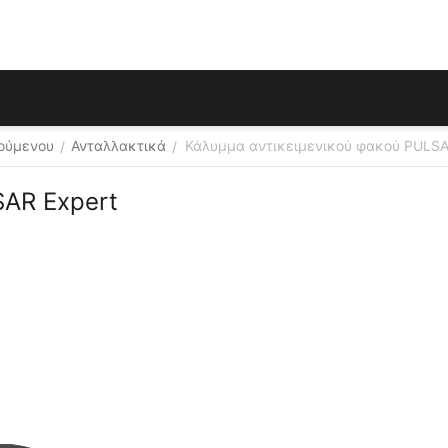
ούμενου
Ανταλλακτικά
Κάλυμμα αντικειμενικού φακού PULSA
/
/
SAR Expert