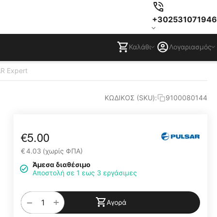
+302531071946
Καλάθι
Λογαριασμός
R Expert
ΚΩΔΙΚΟΣ (SKU):
9100080144
€
5.00
€
4.03
(χωρίς ΦΠΑ)
Άμεσα διαθέσιμο
Αποστολή σε 1 εως 3 εργάσιμες
+
−
Αγορά