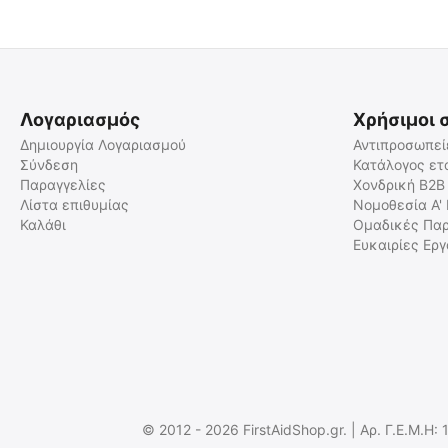
Λογαριασμός
Χρήσιμοι 
Δημιουργία Λογαριασμού
Αντιπροσωπεί
Σύνδεση
Κατάλογος ετ
Παραγγελίες
Χονδρική B2B
Κάλυμμα αντικειμενικού
Κάλυμμα αντικειμενικού
φακού YUKON PATROL 5x60
φακού Yukon 20-50x50
Λίστα επιθυμίας
Νομοθεσία Α'
(Πράσινο)
Καλάθι
Ομαδικές Παρ
9100080135
9100080165
Ευκαιρίες Ερ
Άμεσα διαθέσιμο
Άμεσα διαθέσιμο
Αποστολή σε 1 εως 3
Αποστολή σε 1 εως 3
εργάσιμες
εργάσιμες
€
3.00
€
3.00
€
2.42
(χωρίς ΦΠΑ)
€
2.42
(χωρίς ΦΠΑ)
© 2012 - 2026 FirstAidShop.gr. | Αρ. Γ.Ε.Μ