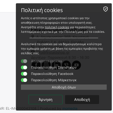
RANGER
9100080097
Πολιτική cookies
Άμεσα διαθέσιμο
Αποστολή σε 1 εως 3
Αυτός ο ιστότοπος χρησιμοποιεί cookies για την
εργάσιμες
αποθήκευση πληροφοριών στον υπολογιστή σας.
Ανατρέξτε στην
πολιτική cookies
για περισσότερες
Επικοινωνήστε μαζί μας
λεπτομέρειες σχετικά με την Πολιτική μας για τα cookies.
Λ. Δημοκρατίας 36Β, Κομοτηνή
Ροδόπη,Τ.Κ. 69133, Ελλάδα
Αναλυτικά τα cookies για να δημιουργήσουμε καλύτερα
+302531071946
Κάλυμμα αντικειμενικού
την εμπειρία χρήστη με βάση τις εμπειρίες προβολής της
φακού YUKON RANGER
info@firstaidshop.gr
σελίδας σας.
Δευτέρα- Παρασκευή 8:30 - 16:30
9100080166
Απαραίτητα cookies
Άμεσα διαθέσιμο
Παρακολούθηση Στατιστικών
Αποστολή σε 1 εως 3
εργάσιμες
Παρακολούθηση Facebook
€
3.00
€
4.95
Παρακολούθηση Μάρκετινγκ
€
2.42
(χωρίς ΦΠΑ)
€
3.99
(χωρίς ΦΠΑ)
Αποδοχή όλων
Άρνηση
Αποδοχή
.SNR: EL-IM-000043108 | Produced by
momedia