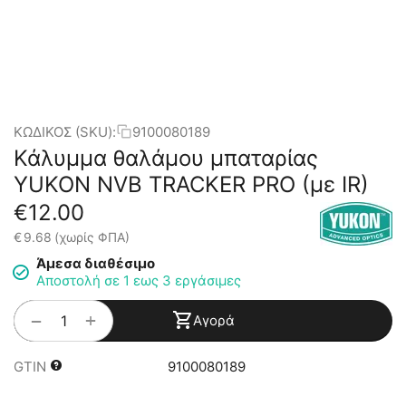
ΚΩΔΙΚΟΣ (SKU):
9100080189
Κάλυμμα θαλάμου μπαταρίας
YUKON NVB TRACKER PRO (με IR)
€
12.00
€
9.68
(χωρίς ΦΠΑ)
Άμεσα διαθέσιμο
Αποστολή σε 1 εως 3 εργάσιμες
+
−
Αγορά
GTIN
9100080189