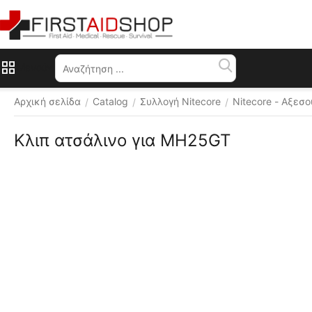
Μενού
Αρχική σελίδα
Catalog
Συλλογή Nitecore
Nitecore - Αξεσ
/
/
/
Κλιπ ατσάλινο για MH25GT