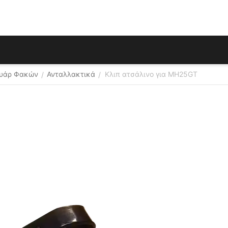
ουάρ Φακών
Ανταλλακτικά
Κλιπ ατσάλινο για MH25GT
/
/