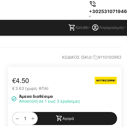
+302531071946
Καλάθι
Λογαριασμός
ΚΩΔΙΚΟΣ (SKU):
9110100962
€
4.50
€
3.63
(χωρίς ΦΠΑ)
Άμεσα διαθέσιμο
Αποστολή σε 1 εως 3 εργάσιμες
+
−
Αγορά