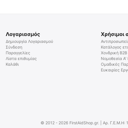
Λογαριασμός
Χρήσιμοι 
Δημιουργία Λογαριασμού
Αντιπροσωπεί
Σύνδεση
Κατάλογος ετ
Παραγγελίες
Χονδρική B2B
Tail cap Nitecore MH12V2,
ΒΑΣΗ ΣΤΗΡΙΞΗΣ ΣΤΟΝ
Οπίσθιος διακόπτης
ΙΜΑΝΤΑ για NITECORE NU35
Λίστα επιθυμίας
Νομοθεσία Α'
Καλάθι
Ομαδικές Παρ
9110101113
9110101176
Ευκαιρίες Ερ
Άμεσα διαθέσιμο
Άμεσα διαθέσιμο
Αποστολή σε 1 εως 3
Αποστολή σε 1 εως 3
εργάσιμες
εργάσιμες
€
12.00
€
3.00
€
9.68
(χωρίς ΦΠΑ)
€
2.42
(χωρίς ΦΠΑ)
© 2012 - 2026 FirstAidShop.gr. | Αρ. Γ.Ε.Μ