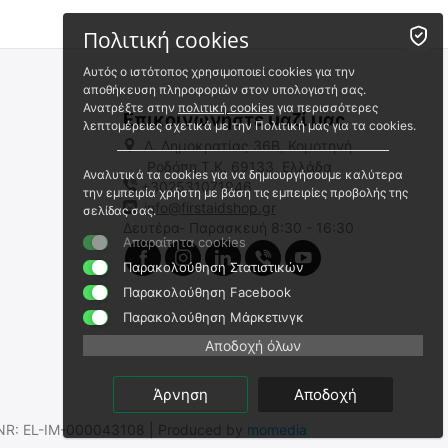
Πολιτική cookies
Αυτός ο ιστότοπος χρησιμοποιεί cookies για την
αποθήκευση πληροφοριών στον υπολογιστή σας.
Ανατρέξτε στην
πολιτική cookies
για περισσότερες
Επικοινωνήστε μαζί μας
λεπτομέρειες σχετικά με την Πολιτική μας για τα cookies.
Λ. Δημοκρατίας 36Β, Κομοτηνή
Ροδόπη,Τ.Κ. 69133, Ελλάδα
Αναλυτικά τα cookies για να δημιουργήσουμε καλύτερα
+302531071946
ΤΖΑΜΙ ΦΑΚΟΥ NITECORE για
ΤΖΑΜΙ ΦΑΚΟΥ NITECORE για
την εμπειρία χρήστη με βάση τις εμπειρίες προβολής της
SRT6 με διάμετρο 31mm
MH40GTR με διάμετρο 64mm
info@firstaidshop.gr
σελίδας σας.
Δευτέρα- Παρασκευή 8:30 - 16:30
9110100832
9110101009
Απαραίτητα cookies
Άμεσα διαθέσιμο
Άμεσα διαθέσιμο
Παρακολούθηση Στατιστικών
Αποστολή σε 1 εως 3
Αποστολή σε 1 εως 3
εργάσιμες
εργάσιμες
Παρακολούθηση Facebook
€
7.50
€
11.00
Παρακολούθηση Μάρκετινγκ
€
6.05
(χωρίς ΦΠΑ)
€
8.87
(χωρίς ΦΠΑ)
Αποδοχή όλων
Άρνηση
Αποδοχή
.SNR: EL-IM-000043108 | Produced by
momedia